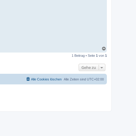
N
a
1 Beitrag • Seite
1
von
1
c
h
o
Gehe zu
b
e
n
Alle Cookies löschen
Alle Zeiten sind
UTC+02:00