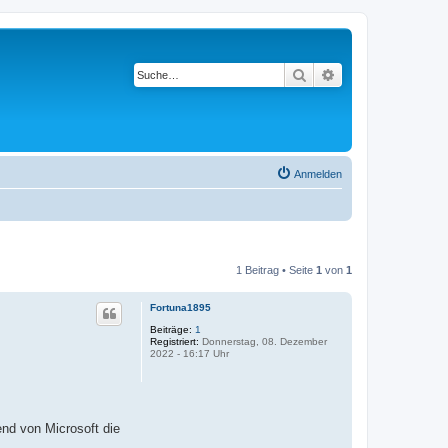
Suche
Erweiterte Suche
Anmelden
1 Beitrag • Seite
1
von
1
Fortuna1895
Beiträge:
1
Registriert:
Donnerstag, 08. Dezember
2022 - 16:17 Uhr
nd von Microsoft die