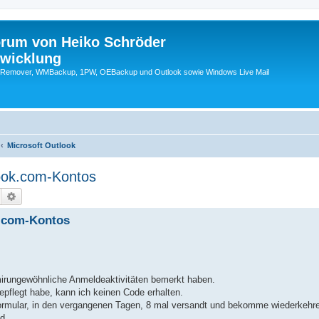
orum von Heiko Schröder
twicklung
emover, WMBackup, 1PW, OEBackup und Outlook sowie Windows Live Mail
Microsoft Outlook
ook.com-Kontos
Suche
Erweiterte Suche
k.com-Kontos
mirungewöhnliche Anmeldeaktivitäten bemerkt haben.
pflegt habe, kann ich keinen Code erhalten.
ormular, in den vergangenen Tagen, 8 mal versandt und bekomme wiederkehre
d.