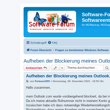
Software-F
Softwareen
für MOBackup, MODupR
Schnellzugriff
FAQ
Foren-Übersicht
Fragen zu bestimmter Windows Software
Aufheben der Blockierung meines Outl
Antworten
Aufheben der Blockierung meines Outloo
B
von
Fortuna1895
»
Donnerstag, 08. Dezember 2022 - 16:50 Uhr
e
i
Hallo zusammen,
t
r
a
mein Outlook.com wurde vorübergehend blockiert, da bei 
g
Da ich meine aktuelle Rufnummer nicht in meinem Konto ge
Inzwischen habe ich dass notwendige Wiederherstellungsf
Rückmeldung, dass meine Angaben nicht ausreichends sin