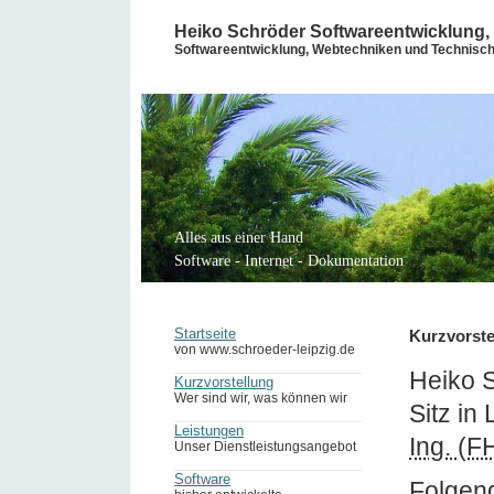
Heiko Schröder Softwareentwicklung, 
Softwareentwicklung, Webtechniken und Technisc
Alles aus einer Hand
Software - Internet - Dokumentation
Startseite
Kurzvorste
von www.schroeder-leipzig.de
Heiko S
Kurzvorstellung
Wer sind wir, was können wir
Sitz in
Leistungen
Ing. (F
Unser Dienstleistungsangebot
Software
Folgen