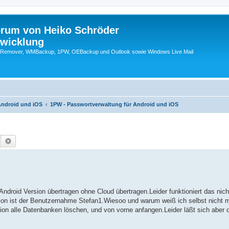
orum von Heiko Schröder
twicklung
emover, WMBackup, 1PW, OEBackup und Outlook sowie Windows Live Mail
Android und iOS
1PW - Passwortverwaltung für Android und iOS
Suche
Erweiterte Suche
ndroid Version übertragen ohne Cloud übertragen.Leider funktioniert das nic
ion ist der Benutzernahme Stefan1.Wiesoo und warum weiß ich selbst nicht m
sion alle Datenbanken löschen, und von vorne anfangen.Leider läßt sich aber 