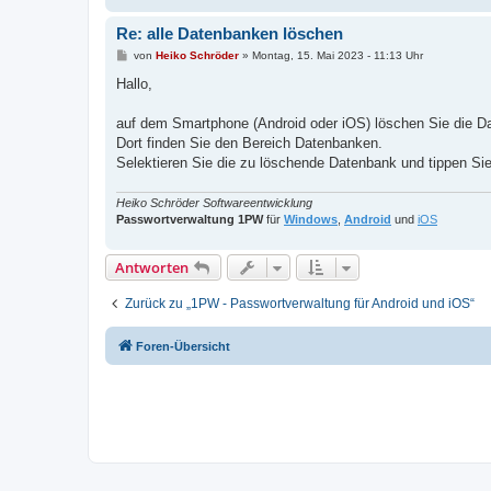
Re: alle Datenbanken löschen
B
von
Heiko Schröder
»
Montag, 15. Mai 2023 - 11:13 Uhr
e
i
Hallo,
t
r
a
auf dem Smartphone (Android oder iOS) löschen Sie die
g
Dort finden Sie den Bereich Datenbanken.
Selektieren Sie die zu löschende Datenbank und tippen Si
Heiko Schröder Softwareentwicklung
Passwortverwaltung 1PW
für
Windows
,
Android
und
iOS
Antworten
Zurück zu „1PW - Passwortverwaltung für Android und iOS“
Foren-Übersicht