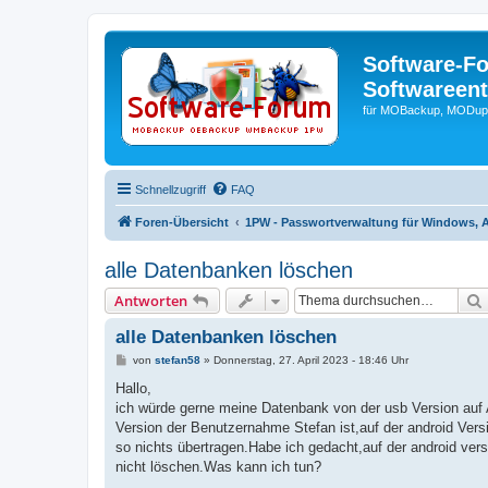
Software-F
Softwareen
für MOBackup, MODupR
Schnellzugriff
FAQ
Foren-Übersicht
1PW - Passwortverwaltung für Windows, 
alle Datenbanken löschen
Antworten
alle Datenbanken löschen
B
von
stefan58
»
Donnerstag, 27. April 2023 - 18:46 Uhr
e
i
Hallo,
t
ich würde gerne meine Datenbank von der usb Version auf A
r
a
Version der Benutzernahme Stefan ist,auf der android Vers
g
so nichts übertragen.Habe ich gedacht,auf der android ver
nicht löschen.Was kann ich tun?