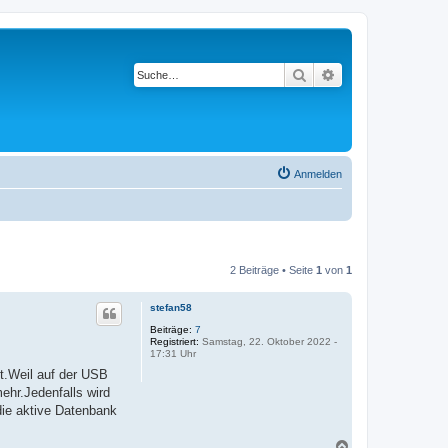
Suche
Erweiterte Suche
Anmelden
2 Beiträge • Seite
1
von
1
stefan58
Beiträge:
7
Registriert:
Samstag, 22. Oktober 2022 -
17:31 Uhr
ht.Weil auf der USB
ehr.Jedenfalls wird
die aktive Datenbank
N