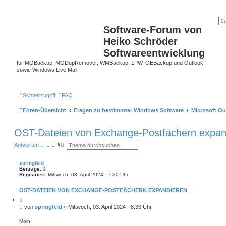
Software-Forum von
Heiko Schröder
Softwareentwicklung
für MOBackup, MODupRemover, WMBackup, 1PW, OEBackup und Outlook
sowie Windows Live Mail
Schnellzugriff
FAQ
Foren-Übersicht
Fragen zu bestimmter Windows Software
Microsoft Ou
OST-Dateien von Exchange-Postfächern expan
S
E
Antworten
u
r
c
w
h
e
springfeld
e
i
Beiträge:
1
t
Registriert:
Mittwoch, 03. April 2024 - 7:30 Uhr
e
r
OST-DATEIEN VON EXCHANGE-POSTFÄCHERN EXPANDIEREN
t
e
Z
S
i
B
von
springfeld
»
Mittwoch, 03. April 2024 - 8:33 Uhr
t
u
e
i
c
i
e
Moin,
h