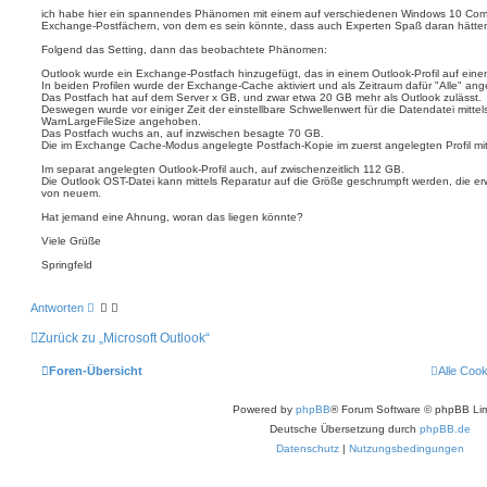
r
t
e
e
ich habe hier ein spannendes Phänomen mit einem auf verschiedenen Windows 10 Com
r
n
Exchange-Postfächern, von dem es sein könnte, dass auch Experten Spaß daran hätten
a
g
Folgend das Setting, dann das beobachtete Phänomen:
Outlook wurde ein Exchange-Postfach hinzugefügt, das in einem Outlook-Profil auf ein
In beiden Profilen wurde der Exchange-Cache aktiviert und als Zeitraum dafür "Alle" an
Das Postfach hat auf dem Server x GB, und zwar etwa 20 GB mehr als Outlook zulässt.
Deswegen wurde vor einiger Zeit der einstellbare Schwellenwert für die Datendatei mitte
WarnLargeFileSize angehoben.
Das Postfach wuchs an, auf inzwischen besagte 70 GB.
Die im Exchange Cache-Modus angelegte Postfach-Kopie im zuerst angelegten Profil mit
Im separat angelegten Outlook-Profil auch, auf zwischenzeitlich 112 GB.
Die Outlook OST-Datei kann mittels Reparatur auf die Größe geschrumpft werden, die er
von neuem.
Hat jemand eine Ahnung, woran das liegen könnte?
Viele Grüße
Springfeld
Antworten
Zurück zu „Microsoft Outlook“
Foren-Übersicht
Alle Coo
Powered by
phpBB
® Forum Software © phpBB Lim
Deutsche Übersetzung durch
phpBB.de
Datenschutz
|
Nutzungsbedingungen