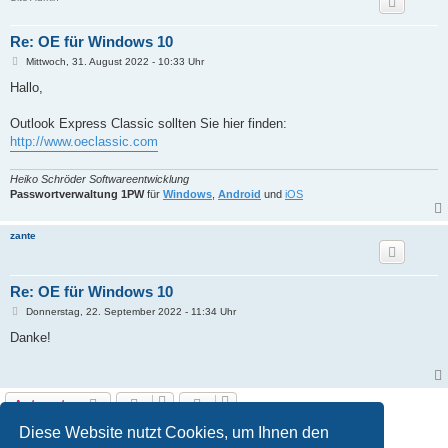
Re: OE für Windows 10
B
Mittwoch, 31. August 2022 - 10:33 Uhr
e
i
Hallo,
t
r
a
Outlook Express Classic sollten Sie hier finden:
g
http://www.oeclassic.com
Heiko Schröder Softwareentwicklung
Passwortverwaltung 1PW
für
Windows
,
Android
und
iOS
zante
Re: OE für Windows 10
B
Donnerstag, 22. September 2022 - 11:34 Uhr
e
i
Danke!
t
r
a
g
Antworten
3 Beiträge • Seite
1
von
1
Diese Website nutzt Cookies, um Ihnen den