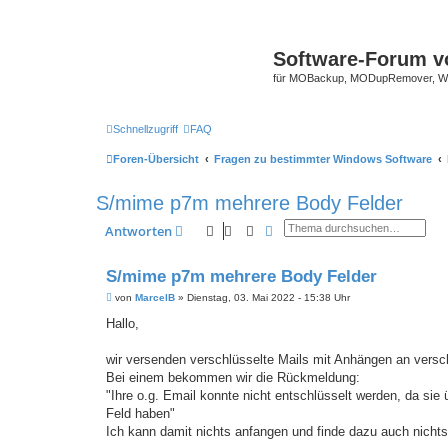
Software-Forum v
für MOBackup, MODupRemover, WM
Schnellzugriff
FAQ
Foren-Übersicht
Fragen zu bestimmter Windows Software
S/mime p7m mehrere Body Felder
Suche
Erweiterte Suche
Antworten
S/mime p7m mehrere Body Felder
B
von
MarcelB
»
Dienstag, 03. Mai 2022 - 15:38 Uhr
e
i
Hallo,
t
r
a
wir versenden verschlüsselte Mails mit Anhängen an vers
g
Bei einem bekommen wir die Rückmeldung:
"Ihre o.g. Email konnte nicht entschlüsselt werden, da sie
Feld haben"
Ich kann damit nichts anfangen und finde dazu auch nichts