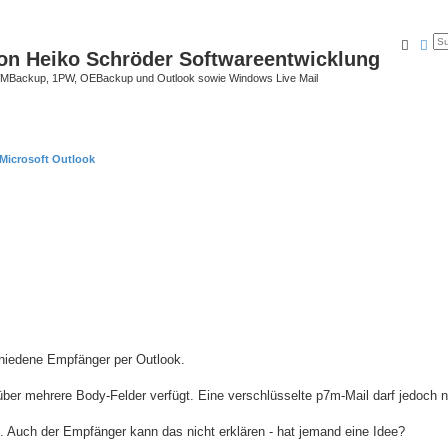
Suche
Erw
on Heiko Schröder Softwareentwicklung
Backup, 1PW, OEBackup und Outlook sowie Windows Live Mail
Microsoft Outlook
chiedene Empfänger per Outlook.
 über mehrere Body-Felder verfügt. Eine verschlüsselte p7m-Mail darf jedoch n
. Auch der Empfänger kann das nicht erklären - hat jemand eine Idee?