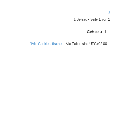
N
a
1 Beitrag • Seite
1
von
1
c
h
o
Gehe zu
b
e
n
Alle Cookies löschen
Alle Zeiten sind
UTC+02:00