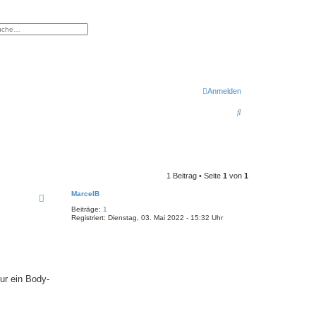
eiterte Suche
Anmelden
S
u
c
h
1 Beitrag • Seite
1
von
1
e
MarcelB
Beiträge:
1
Registriert:
Dienstag, 03. Mai 2022 - 15:32 Uhr
ur ein Body-