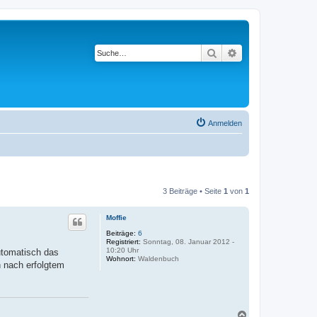
Suche
Erweiterte Suche
Anmelden
3 Beiträge • Seite
1
von
1
Moffie
Beiträge:
6
Registriert:
Sonntag, 08. Januar 2012 -
10:20 Uhr
utomatisch das
Wohnort:
Waldenbuch
h nach erfolgtem
N