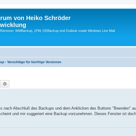
orum von Heiko Schröder
twicklung
emover, WMBackup, 1PW, OEBackup und Outlook sowie Windows Live Mail
p - Vorschläge für künftige Versionen
Suche
Erweiterte Suche
dass nach Abschluß des Backups und dem Anklicken des Buttons "Beenden" a
scheint und mir suggeriert eine Backup vorzunehmen. Dieses Fenster ist doc