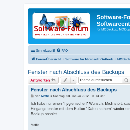
Software-F
Softwareen
für MOBackup, MODupR
Schnellzugriff
FAQ
Foren-Übersicht
Software für Microsoft Outlook
MOBacku
Fenster nach Abschluss des Backups
Antworten
Fenster nach Abschluss des Backups
B
von
Moffie
»
Sonntag, 08. Januar 2012 - 11:13 Uhr
e
i
Ich habe nur einen "hygienischen" Wunsch. Mich stört, 
t
Eingangsfenster mit dem Button "Daten sichern" wieder er
r
a
Backup obsolet.
g
Moffie