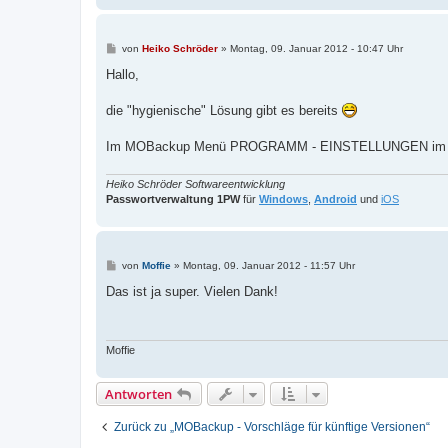
B
von
Heiko Schröder
»
Montag, 09. Januar 2012 - 10:47 Uhr
e
i
Hallo,
t
r
a
die "hygienische" Lösung gibt es bereits
g
Im MOBackup Menü PROGRAMM - EINSTELLUNGEN im Regist
Heiko Schröder Softwareentwicklung
Passwortverwaltung 1PW
für
Windows
,
Android
und
iOS
B
von
Moffie
»
Montag, 09. Januar 2012 - 11:57 Uhr
e
i
Das ist ja super. Vielen Dank!
t
r
a
g
Moffie
Antworten
Zurück zu „MOBackup - Vorschläge für künftige Versionen“