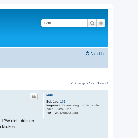
Suche
Erweiterte Suche
Anmelden
2 Beiträge • Seite
1
von
1
Lars
Beiträge:
101
Registriert:
Donnerstag, 02. November
2006 - 23:52 Uhr
Wohnort:
Deutschland
i 1PW nicht drinnen
nklicken