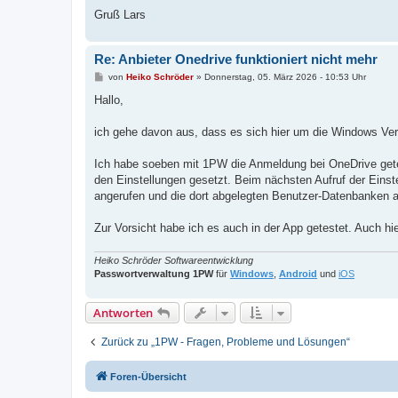
Gruß Lars
Re: Anbieter Onedrive funktioniert nicht mehr
B
von
Heiko Schröder
»
Donnerstag, 05. März 2026 - 10:53 Uhr
e
i
Hallo,
t
r
a
ich gehe davon aus, dass es sich hier um die Windows Ver
g
Ich habe soeben mit 1PW die Anmeldung bei OneDrive getes
den Einstellungen gesetzt. Beim nächsten Aufruf der Eins
angerufen und die dort abgelegten Benutzer-Datenbanken a
Zur Vorsicht habe ich es auch in der App getestet. Auch hie
Heiko Schröder Softwareentwicklung
Passwortverwaltung 1PW
für
Windows
,
Android
und
iOS
Antworten
Zurück zu „1PW - Fragen, Probleme und Lösungen“
Foren-Übersicht