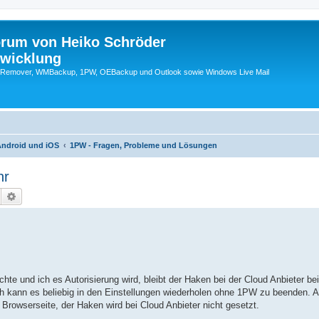
orum von Heiko Schröder
twicklung
emover, WMBackup, 1PW, OEBackup und Outlook sowie Windows Live Mail
Android und iOS
1PW - Fragen, Probleme und Lösungen
hr
Suche
Erweiterte Suche
te und ich es Autorisierung wird, bleibt der Haken bei der Cloud Anbieter be
ch kann es beliebig in den Einstellungen wiederholen ohne 1PW zu beenden. A
e Browserseite, der Haken wird bei Cloud Anbieter nicht gesetzt.