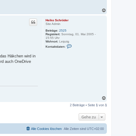
N
a
c
Heiko Schröder
h
Site Admin
o
Beiträge:
2525
b
Registriert:
Sonntag, 01. Mai 2005 -
e
15:55 Uhr
n
Wohnort:
Leipzig
K
Kontaktdaten:
o
n
 das Häkchen wird in
t
a
ird auch OneDrive
k
t
d
a
t
e
n
v
o
n
N
H
a
e
2 Beiträge • Seite
1
von
1
c
i
h
k
o
o
Gehe zu
S
b
c
e
h
n
r
Alle Cookies löschen
Alle Zeiten sind
UTC+02:00
ö
d