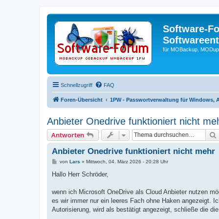
Software-F
Softwareen
für MOBackup, MODupR
Schnellzugriff
FAQ
Foren-Übersicht
1PW - Passwortverwaltung für Windows, 
Anbieter Onedrive funktioniert nicht me
Antworten
Anbieter Onedrive funktioniert nicht mehr
B
von
Lars
»
Mittwoch, 04. März 2026 - 20:28 Uhr
e
i
Hallo Herr Schröder,
t
r
a
wenn ich Microsoft OneDrive als Cloud Anbieter nutzen möch
g
es wir immer nur ein leeres Fach ohne Haken angezeigt. I
Autorisierung, wird als bestätigt angezeigt, schließe die di