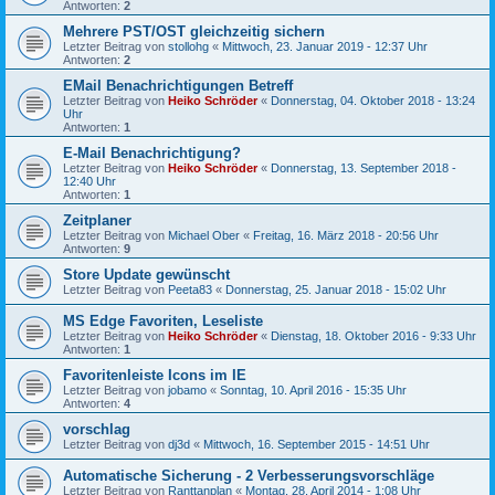
Antworten:
2
Mehrere PST/OST gleichzeitig sichern
Letzter Beitrag von
stollohg
«
Mittwoch, 23. Januar 2019 - 12:37 Uhr
Antworten:
2
EMail Benachrichtigungen Betreff
Letzter Beitrag von
Heiko Schröder
«
Donnerstag, 04. Oktober 2018 - 13:24
Uhr
Antworten:
1
E-Mail Benachrichtigung?
Letzter Beitrag von
Heiko Schröder
«
Donnerstag, 13. September 2018 -
12:40 Uhr
Antworten:
1
Zeitplaner
Letzter Beitrag von
Michael Ober
«
Freitag, 16. März 2018 - 20:56 Uhr
Antworten:
9
Store Update gewünscht
Letzter Beitrag von
Peeta83
«
Donnerstag, 25. Januar 2018 - 15:02 Uhr
MS Edge Favoriten, Leseliste
Letzter Beitrag von
Heiko Schröder
«
Dienstag, 18. Oktober 2016 - 9:33 Uhr
Antworten:
1
Favoritenleiste Icons im IE
Letzter Beitrag von
jobamo
«
Sonntag, 10. April 2016 - 15:35 Uhr
Antworten:
4
vorschlag
Letzter Beitrag von
dj3d
«
Mittwoch, 16. September 2015 - 14:51 Uhr
Automatische Sicherung - 2 Verbesserungsvorschläge
Letzter Beitrag von
Ranttanplan
«
Montag, 28. April 2014 - 1:08 Uhr