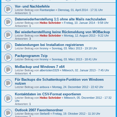
Vor- und Nachbefehle
Letzter Beitrag von
Ranttanplan
«
Dienstag, 01. April 2014 - 17:31 Uhr
Antworten:
1
Datenwiederherstellung 1:1 ohne alte Mails nachzuladen
Letzter Beitrag von
Heiko Schröder
«
Freitag, 10. Januar 2014 - 9:58 Uhr
Antworten:
1
Bei wiederherstelllung keine Rückmeldung von MOBackup
Letzter Beitrag von
Heiko Schröder
«
Montag, 12. August 2013 - 9:22 Uhr
Antworten:
3
Dateiendungen bei Installation registrieren
Letzter Beitrag von
hronny
«
Sonntag, 03. März 2013 - 19:18 Uhr
Packprogramm 7zip
Letzter Beitrag von
hronny
«
Sonntag, 03. März 2013 - 18:41 Uhr
MoBackup und Windows 7 x64
Letzter Beitrag von
albertstien3329
«
Mittwoch, 02. Januar 2013 - 7:45 Uhr
Antworten:
4
Für Backups die Schattenkopie-Funktion von Windows
nutzen
Letzter Beitrag von
anbuva
«
Montag, 24. Dezember 2012 - 22:42 Uhr
Kontaktdaten im CSV-Format exportieren
Letzter Beitrag von
Heiko Schröder
«
Mittwoch, 05. Dezember 2012 - 17:32
Uhr
Antworten:
1
Outlook 2007 Favoritenordner
Letzter Beitrag von
StefanB
«
Freitag, 19. Oktober 2012 - 11:16 Uhr
Antworten:
7