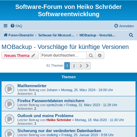
Software-Forum von Heiko Schröder
Softwareentwicklung
FAQ
Anmelden
S
Foren-Übersicht
Software für Microsoft Outlook
MOBackup - Vorschläge für künftige Versionen
u
MOBackup - Vorschläge für künftige Versionen
c
Suche
Erweiterte Suche
Neues Thema
h
e
1
2
3
Nächste
61 Themen
Themen
Mailkennwörter
Letzter Beitrag von
Johann
«
Montag, 25. März 2024 - 18:09 Uhr
Antworten:
1
Firefox Passwortdateien mitsichern
Letzter Beitrag von
sprite2cola
«
Freitag, 31. März 2023 - 11:28 Uhr
Antworten:
2
Outlook und meine Probleme
Letzter Beitrag von
Heiko Schröder
«
Montag, 18. Mai 2020 - 11:30 Uhr
Antworten:
3
Sicherung nur der veränderten Datenbanken
Letzter Beitrag von
stollohg
«
Freitag, 25. Januar 2019 - 9:58 Uhr