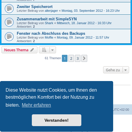
Zweiter Speicherort
Letzter Beitrag von
alterjager
«
Montag, 03. September 2012 - 16:23 Uhr
Zusammenarbeit mit SimpleSYN
Letzter Beitrag von
Shark
«
Mittwoch, 18. Januar 2012 - 16:33 Uhr
Antworten:
2
Fenster nach Abschluss des Backups
Letzter Beitrag von
Moffie
«
Montag, 09. Januar 2012 - 11:57 Uhr
Antworten:
2
Neues Thema
1
2
3
Nächste
61 Themen
Gehe zu
BERECHTIGUNGEN IN DIESEM FORUM
Sie dürfen
keine
neuen Themen in diesem Forum erstellen.
Diese Website nutzt Cookies, um Ihnen den
Sie dürfen
keine
Antworten zu Themen in diesem Forum erstellen.
bestmöglichen Komfort bei der Nutzung zu
Sie dürfen Ihre Beiträge in diesem Forum
nicht
ändern.
Sie dürfen Ihre Beiträge in diesem Forum
nicht
löschen.
bieten.
Mehr erfahren
Foren-Übersicht
Alle Cookies löschen
Alle Zeiten sind
UTC+02:00
Verstanden!
Powered by
phpBB
® Forum Software © phpBB Limited
Deutsche Übersetzung durch
phpBB.de
Datenschutz
|
Nutzungsbedingungen