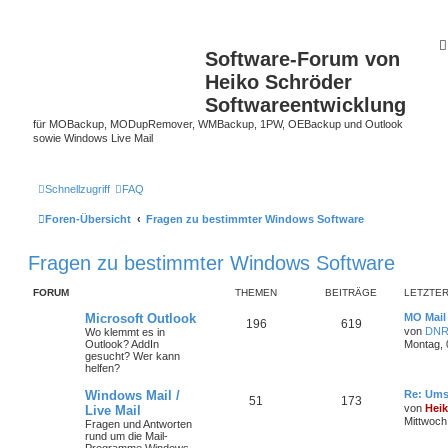
Software-Forum von
Heiko Schröder
Softwareentwicklung
für MOBackup, MODupRemover, WMBackup, 1PW, OEBackup und Outlook
sowie Windows Live Mail
Schnellzugriff
FAQ
Foren-Übersicht
Fragen zu bestimmter Windows Software
Fragen zu bestimmter Windows Software
FORUM
THEMEN
BEITRÄGE
LETZTER
Microsoft Outlook
MO Mail
196
619
von
DNR
Wo klemmt es in
Outlook? AddIn
Montag, 
gesucht? Wer kann
helfen?
Windows Mail /
Re: Ums
51
173
von
Hei
Live Mail
Mittwoch,
Fragen und Antworten
rund um die Mail-
Programme Windows