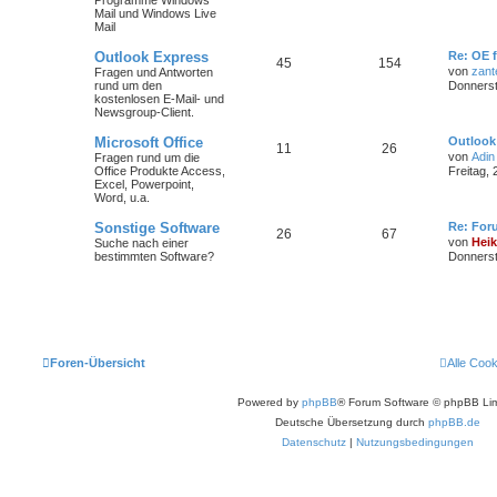
Mail und Windows Live
Mail
Outlook Express
Re: OE 
45
154
von
zant
Fragen und Antworten
rund um den
Donnerst
kostenlosen E-Mail- und
Newsgroup-Client.
Microsoft Office
Outlook
11
26
von
Adin
Fragen rund um die
Office Produkte Access,
Freitag, 
Excel, Powerpoint,
Word, u.a.
Sonstige Software
Re: For
26
67
von
Hei
Suche nach einer
bestimmten Software?
Donnerst
Foren-Übersicht
Alle Coo
Powered by
phpBB
® Forum Software © phpBB Lim
Deutsche Übersetzung durch
phpBB.de
Datenschutz
|
Nutzungsbedingungen