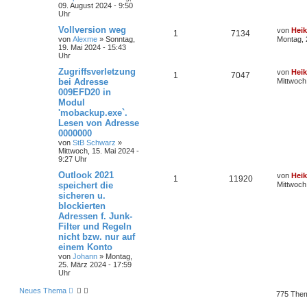
09. August 2024 - 9:50
Uhr
Vollversion weg
von
Hei
1
7134
von
Alexme
»
Sonntag,
Montag, 
19. Mai 2024 - 15:43
Uhr
Zugriffsverletzung
von
Hei
1
7047
bei Adresse
Mittwoch
009EFD20 in
Modul
'mobackup.exe`.
Lesen von Adresse
0000000
von
StB Schwarz
»
Mittwoch, 15. Mai 2024 -
9:27 Uhr
Outlook 2021
von
Hei
1
11920
speichert die
Mittwoch,
sicheren u.
blockierten
Adressen f. Junk-
Filter und Regeln
nicht bzw. nur auf
einem Konto
von
Johann
»
Montag,
25. März 2024 - 17:59
Uhr
Neues Thema
775 The