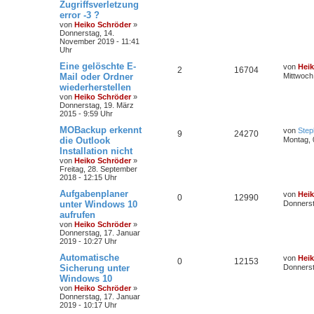
Zugriffsverletzung
error -3 ?
von
Heiko Schröder
»
Donnerstag, 14.
November 2019 - 11:41
Uhr
Eine gelöschte E-
von
Hei
2
16704
Mail oder Ordner
Mittwoch,
wiederherstellen
von
Heiko Schröder
»
Donnerstag, 19. März
2015 - 9:59 Uhr
MOBackup erkennt
von
Step
9
24270
die Outlook
Montag, 
Installation nicht
von
Heiko Schröder
»
Freitag, 28. September
2018 - 12:15 Uhr
Aufgabenplaner
von
Hei
0
12990
unter Windows 10
Donnerst
aufrufen
von
Heiko Schröder
»
Donnerstag, 17. Januar
2019 - 10:27 Uhr
Automatische
von
Hei
0
12153
Sicherung unter
Donnerst
Windows 10
von
Heiko Schröder
»
Donnerstag, 17. Januar
2019 - 10:17 Uhr