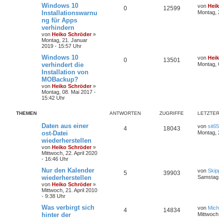
e
Windows 10
von
Hei
0
12599
Installationswarnu
Montag, 
ng für Apps
verhindern
von
Heiko Schröder
»
Montag, 21. Januar
2019 - 15:57 Uhr
Windows 10
von
Hei
0
13501
verhindert die
Montag, 
Installation von
MOBackup?
von
Heiko Schröder
»
Montag, 08. Mai 2017 -
15:42 Uhr
THEMEN
ANTWORTEN
ZUGRIFFE
LETZTER
Daten aus einer
von
sit65
4
18043
ost-Datei
Montag, 
wiederherstellen
von
Heiko Schröder
»
Mittwoch, 22. April 2020
- 16:46 Uhr
Nur den Kalender
von
Skip
5
39903
wiederherstellen
Samstag,
von
Heiko Schröder
»
Mittwoch, 21. April 2010
- 9:38 Uhr
Was verbirgt sich
von
Mich
4
14834
hinter der
Mittwoch,