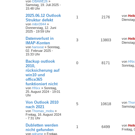
von
OBAWE26
»
Samstag, 19. Juli 2025 -
15:48 Uhr
2025.06.12 Outlook
von
Hei
1
2176
Struktur defekt
Dienstag
von
mibri3944
»
Donnerstag, 12. Juni
2025 - 19:59 Uhr
Datenverlust in
von
Hei
3
13803
IMAP-Konten
Dienstag
von
hanseat
»
Sonntag,
02. Februar 2025 -
15:33 Uhr
Backup outlook
von
HNx
0
8171
2010,
Sonntag,
rücksicherung auf
win10 und
office365
funktioniert nicht
von
HNxx
»
Sonntag,
25. August 2024 - 19:01
Uhr
Von Outlook 2010
von
Tho
5
10618
nach 2021
Samstag,
von
Thomas_mobu
»
Freitag, 16. August 2024
- 7:31 Uhr
Dubletten werden
von
Hei
1
6499
nicht gefunden
Freitag, 
von
pdrume
»
Freitag,