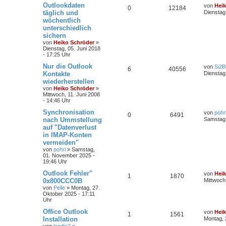
Outlookdaten
von
Hei
0
12184
täglich und
Dienstag
wöchentlich
unterschiedlich
sichern
von
Heiko Schröder
»
Dienstag, 05. Juni 2018
- 17:25 Uhr
Nur die Outlook
von
Si2B
6
40556
Kontakte
Dienstag
wiederherstellen
von
Heiko Schröder
»
Mittwoch, 11. Juni 2008
- 14:46 Uhr
Synchronisation
von
pohr
0
6491
nach Ummstellung
Samstag,
auf "Datenverlust
in IMAP-Konten
vermeiden"
von
pohrl
»
Samstag,
01. November 2025 -
19:46 Uhr
Outlook Fehler"
von
Hei
1
1870
0x800CCC0B
Mittwoch
von
Pelle
»
Montag, 27.
Oktober 2025 - 17:11
Uhr
Office Outlook
von
Hei
1
1561
Installation
Montag, 
von
landie2
»