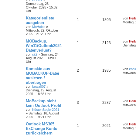
Donnerstag, 23.
Oktober 2025 - 15:32
Uhr
Kategorienliste
von
Hei
1
1805
ausgeben
Montag, 
von
MoHeiko
»
Mittwoch, 22. Oktober
2025 - 21:29 Uhr
MOBackup,
von
Hei
1
2123
Win11/Outlook2024
Dienstag
Datenverlust?
von
sit2
»
Sonntag, 24.
August 2025 - 13:00
Uhr
Kontakte aus
von
koal
2
1985
MOBACKUP-Datei
Mittwoch
auslesen /
übertragen
von
koala007
»
Dienstag, 19. August
2025 - 18:35 Uhr
MoBackup sieht
von
Hei
3
2287
kein Outlook-Profil
Mittwoch
von
KüstenSegler2021
»
Samstag, 16. August
2025 - 19:21 Uhr
Outlook MS365
von
Hei
1
2021
ExChange Konto
Montag, 2
zurücksichern