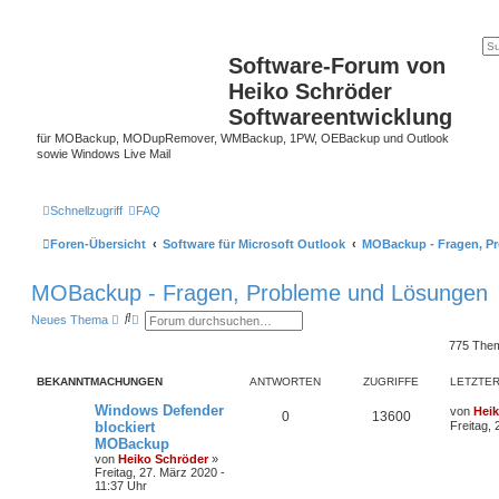
Software-Forum von
Heiko Schröder
Softwareentwicklung
für MOBackup, MODupRemover, WMBackup, 1PW, OEBackup und Outlook
sowie Windows Live Mail
Schnellzugriff
FAQ
Foren-Übersicht
Software für Microsoft Outlook
MOBackup - Fragen, P
MOBackup - Fragen, Probleme und Lösungen
S
E
Neues Thema
u
r
c
w
775 The
h
e
e
i
BEKANNTMACHUNGEN
ANTWORTEN
ZUGRIFFE
LETZTER
t
e
Windows Defender
r
von
Hei
0
13600
t
blockiert
Freitag,
e
MOBackup
S
von
Heiko Schröder
»
u
Freitag, 27. März 2020 -
c
11:37 Uhr
h