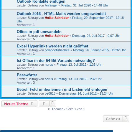
Outlook Kontakte einfügen
Letzter Beitrag von
Anfänger
«
Freitag, 31. Juli 2020 - 14:48 Uhr
Outlook 2016 - HTML-Mails werden umgewandelt
Letzter Beitrag von
Heiko Schröder
«
Freitag, 29. September 2017 - 12:18
Uhr
Antworten:
1
Office in pdf umwandeln
Letzter Beitrag von
Heiko Schröder
«
Dienstag, 04. Juli 2017 - 9:07 Uhr
Antworten:
5
Excel Hyperlinks werden nicht geöffnet
Letzter Beitrag von
balancetistisches
«
Montag, 26. Januar 2015 - 19:32 Uhr
Antworten:
1
Ist Office in der 64 Bit Variante notwendig?
Letzter Beitrag von
horus
«
Freitag, 13. Juli 2012 - 1:33 Uhr
Antworten:
1
Passwörter
Letzter Beitrag von
horus
«
Freitag, 13. Juli 2012 - 1:32 Uhr
Antworten:
3
Betreff Feld umbenennen und Listenfeld einfügen
Letzter Beitrag von
oe0815
«
Donnerstag, 14. Juni 2012 - 13:24 Uhr
Neues Thema
11 Themen • Seite
1
von
1
Gehe zu
BERECHTIGUNGEN IN DIESEM FORUM