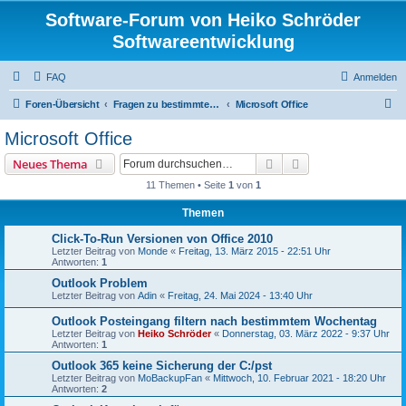
Software-Forum von Heiko Schröder
Softwareentwicklung
FAQ
Anmelden
S
Foren-Übersicht
Fragen zu bestimmter Windows Software
Microsoft Office
u
Microsoft Office
c
Suche
Erweiterte Suche
Neues Thema
h
11 Themen • Seite
1
von
1
e
Themen
Click-To-Run Versionen von Office 2010
Letzter Beitrag von
Monde
«
Freitag, 13. März 2015 - 22:51 Uhr
Antworten:
1
Outlook Problem
Letzter Beitrag von
Adin
«
Freitag, 24. Mai 2024 - 13:40 Uhr
Outlook Posteingang filtern nach bestimmtem Wochentag
Letzter Beitrag von
Heiko Schröder
«
Donnerstag, 03. März 2022 - 9:37 Uhr
Antworten:
1
Outlook 365 keine Sicherung der C:/pst
Letzter Beitrag von
MoBackupFan
«
Mittwoch, 10. Februar 2021 - 18:20 Uhr
Antworten:
2