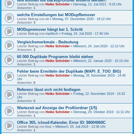
Wie können die Backup-Ordner entfernt werden?
Letzter Beitrag von
Heiko Schröder
«
Dienstag, 13. Juli 2021 - 9:15 Uhr
Antworten:
1
welche Einstellungen bei MODupRemover
Letzter Beitrag von
sit
«
Montag, 07. Dezember 2020 - 18:12 Uhr
Antworten:
3
MODupremover hängt bei 1. Schritt
Letzter Beitrag von
marfisch
«
Freitag, 24. Juli 2020 - 17:40 Uhr
Vergleichsmerkmale - Bedeutung
Letzter Beitrag von
Heiko Schröder
«
Mittwoch, 24. Juni 2020 - 12:12 Uhr
Antworten:
2
60 000 Duplikate Programm bleibt stehen
Letzter Beitrag von
Heiko Schröder
«
Mittwoch, 22. Januar 2020 - 15:15 Uhr
Antworten:
1
Fehler beim Ermitteln der Duplikate (MAPI_E_TOO_BIG)
Letzter Beitrag von
Heiko Schröder
«
Montag, 25. November 2019 - 14:45
Uhr
Antworten:
5
Referenz lässt sich nicht festlegen
Letzter Beitrag von
Heiko Schröder
«
Freitag, 22. November 2019 - 15:32
Uhr
Antworten:
5
Wartezeit auf Anzeige der Profilordner (1/5)
Letzter Beitrag von
Heiko Schröder
«
Dienstag, 29. Oktober 2019 - 11:11 Uhr
Antworten:
1
Office 365, icloud-Kalender, Error ID: $8004060C
Letzter Beitrag von
fzsz
«
Mittwoch, 03. Juli 2019 - 13:36 Uhr
Antworten:
1