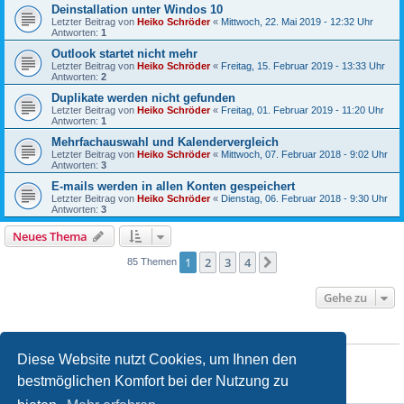
Deinstallation unter Windos 10
Letzter Beitrag von
Heiko Schröder
«
Mittwoch, 22. Mai 2019 - 12:32 Uhr
Antworten:
1
Outlook startet nicht mehr
Letzter Beitrag von
Heiko Schröder
«
Freitag, 15. Februar 2019 - 13:33 Uhr
Antworten:
2
Duplikate werden nicht gefunden
Letzter Beitrag von
Heiko Schröder
«
Freitag, 01. Februar 2019 - 11:20 Uhr
Antworten:
1
Mehrfachauswahl und Kalendervergleich
Letzter Beitrag von
Heiko Schröder
«
Mittwoch, 07. Februar 2018 - 9:02 Uhr
Antworten:
3
E-mails werden in allen Konten gespeichert
Letzter Beitrag von
Heiko Schröder
«
Dienstag, 06. Februar 2018 - 9:30 Uhr
Antworten:
3
Neues Thema
1
2
3
4
Nächste
85 Themen
Gehe zu
BERECHTIGUNGEN IN DIESEM FORUM
Sie dürfen
keine
neuen Themen in diesem Forum erstellen.
Diese Website nutzt Cookies, um Ihnen den
Sie dürfen
keine
Antworten zu Themen in diesem Forum erstellen.
bestmöglichen Komfort bei der Nutzung zu
Sie dürfen Ihre Beiträge in diesem Forum
nicht
ändern.
Sie dürfen Ihre Beiträge in diesem Forum
nicht
löschen.