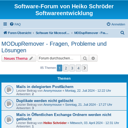
Software-Forum von Heiko Schröder
Softwareentwicklung
FAQ
Anmelden
S
Foren-Übersicht
Software für Microsoft Outlook
MODupRemover - Fragen, Probleme und Lösungen
u
MODupRemover - Fragen, Probleme und
c
Lösungen
h
Suche
Erweiterte Suche
Neues Thema
e
1
2
3
4
Nächste
85 Themen
Themen
Mails in delegierten Postfächern
Letzter Beitrag von
Anonymouse
«
Montag, 22. Juli 2024 - 12:22 Uhr
Antworten:
2
Duplikate werden nicht gelöscht
Letzter Beitrag von
Anonymouse
«
Sonntag, 21. Juli 2024 - 17:27 Uhr
Antworten:
3
Mails in Öffentlichen Exchange Ordnern werden nicht
gelöscht
Letzter Beitrag von
Heiko Schröder
«
Mittwoch, 03. April 2024 - 12:31 Uhr
Antworten:
1