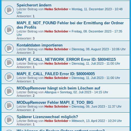
Speicherort ändern
Letzter Beitrag von
Heiko Schröder
«
Montag, 11. Dezember 2023 - 10:48
Uhr
Antworten:
1
MAPI_E_NOT_FOUND Fehler bei der Ermittlung der Ordner
des Profils
Letzter Beitrag von
Heiko Schröder
«
Freitag, 08. Dezember 2023 - 17:35
Uhr
Antworten:
3
Kontaktdaten importieren
Letzter Beitrag von
Heiko Schröder
«
Dienstag, 08. August 2023 - 10:06 Uhr
Antworten:
3
MAPI_E_CALL_NETWORK_ERROR Error ID: $80040115
Letzter Beitrag von
Heiko Schröder
«
Dienstag, 11. Juli 2023 - 11:00 Uhr
Antworten:
1
MAPI_E_CALL_FAILED Error ID: $80004005
Letzter Beitrag von
Heiko Schröder
«
Dienstag, 11. Juli 2023 - 11:00 Uhr
Antworten:
1
MODupRemover hängt sich beim Löschen auf
Letzter Beitrag von
Allangua
«
Sonntag, 02. Juli 2023 - 14:15 Uhr
Antworten:
2
MODupRemover Fehler MAPI_E_TOO_BIG
Letzter Beitrag von
Heiko Schröder
«
Dienstag, 06. Juni 2023 - 11:37 Uhr
Antworten:
2
Späterer Lizenzwechsel möglich?
Letzter Beitrag von
Heiko Schröder
«
Mittwoch, 13. April 2022 - 10:24 Uhr
Antworten:
1