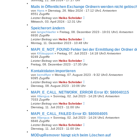
Sonntag, 21. Juli 2024 - 17:27 Uhr
Mails in Öffentlichen Exchange Ordnern werden nicht gelösc
von
Hans
»
Dienstag, 26. März 2024 - 17:12 Uhr
1
Antworten
8551
Zugriffe
Letzter Beitrag
von
Heiko Schröder
Mittwoch, 03. April 2024 - 12:31 Uhr
Speicherort ändern
von
langschlaefer
»
Freitag, 08. Dezember 2023 - 19:01 Uhr
1
Antworten
6930
Zugriffe
Letzter Beitrag
von
Heiko Schröder
Montag, 11. Dezember 2023 - 10:48 Uhr
MAPI_E_NOT_FOUND Fehler bei der Ermittlung der Ordner de
von
KKitsupport
»
Freitag, 07. Juli 2023 - 14:18 Uhr
3
Antworten
9249
Zugriffe
Letzter Beitrag
von
Heiko Schröder
Freitag, 08. Dezember 2023 - 17:35 Uhr
Kontaktdaten importieren
von
berndflyer
»
Montag, 07. August 2023 - 9:32 Uhr
3
Antworten
9395
Zugriffe
Letzter Beitrag
von
Heiko Schröder
Dienstag, 08. August 2023 - 10:06 Uhr
MAPI_E_CALL_NETWORK_ERROR Error ID: $80040115
von
Allangua
»
Sonntag, 02. Juli 2023 - 14:26 Uhr
1
Antworten
7033
Zugriffe
Letzter Beitrag
von
Heiko Schröder
Dienstag, 11. Juli 2023 - 11:00 Uhr
MAPI_E_CALL_FAILED Error ID: $80004005
von
Allangua
»
Sonntag, 02. Juli 2023 - 14:24 Uhr
1
Antworten
6846
Zugriffe
Letzter Beitrag
von
Heiko Schröder
Dienstag, 11. Juli 2023 - 11:00 Uhr
MODupRemover hängt sich beim Löschen auf