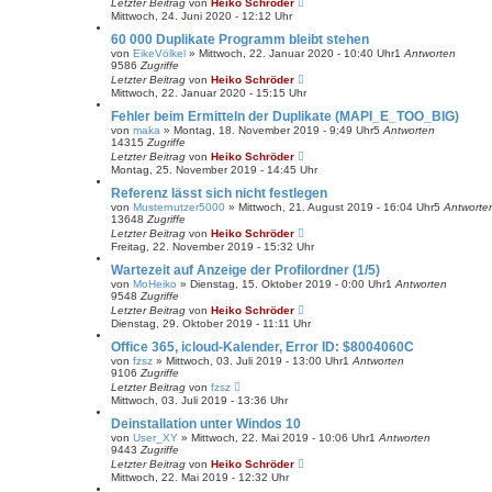
Letzter Beitrag
von
Heiko Schröder
Mittwoch, 24. Juni 2020 - 12:12 Uhr
60 000 Duplikate Programm bleibt stehen
von
EikeVölkel
»
Mittwoch, 22. Januar 2020 - 10:40 Uhr
1
Antworten
9586
Zugriffe
Letzter Beitrag
von
Heiko Schröder
Mittwoch, 22. Januar 2020 - 15:15 Uhr
Fehler beim Ermitteln der Duplikate (MAPI_E_TOO_BIG)
von
maka
»
Montag, 18. November 2019 - 9:49 Uhr
5
Antworten
14315
Zugriffe
Letzter Beitrag
von
Heiko Schröder
Montag, 25. November 2019 - 14:45 Uhr
Referenz lässt sich nicht festlegen
von
Musternutzer5000
»
Mittwoch, 21. August 2019 - 16:04 Uhr
5
Antworte
13648
Zugriffe
Letzter Beitrag
von
Heiko Schröder
Freitag, 22. November 2019 - 15:32 Uhr
Wartezeit auf Anzeige der Profilordner (1/5)
von
MoHeiko
»
Dienstag, 15. Oktober 2019 - 0:00 Uhr
1
Antworten
9548
Zugriffe
Letzter Beitrag
von
Heiko Schröder
Dienstag, 29. Oktober 2019 - 11:11 Uhr
Office 365, icloud-Kalender, Error ID: $8004060C
von
fzsz
»
Mittwoch, 03. Juli 2019 - 13:00 Uhr
1
Antworten
9106
Zugriffe
Letzter Beitrag
von
fzsz
Mittwoch, 03. Juli 2019 - 13:36 Uhr
Deinstallation unter Windos 10
von
User_XY
»
Mittwoch, 22. Mai 2019 - 10:06 Uhr
1
Antworten
9443
Zugriffe
Letzter Beitrag
von
Heiko Schröder
Mittwoch, 22. Mai 2019 - 12:32 Uhr