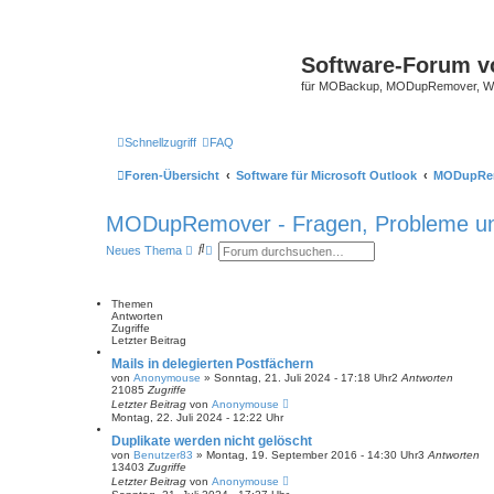
Software-Forum v
für MOBackup, MODupRemover, WM
Schnellzugriff
FAQ
Foren-Übersicht
Software für Microsoft Outlook
MODupRem
MODupRemover - Fragen, Probleme u
S
E
Neues Thema
u
r
c
w
h
e
e
i
Themen
t
Antworten
e
Zugriffe
r
Letzter Beitrag
t
Mails in delegierten Postfächern
e
von
Anonymouse
»
Sonntag, 21. Juli 2024 - 17:18 Uhr
2
Antworten
S
21085
Zugriffe
u
Letzter Beitrag
von
Anonymouse
c
Montag, 22. Juli 2024 - 12:22 Uhr
h
e
Duplikate werden nicht gelöscht
von
Benutzer83
»
Montag, 19. September 2016 - 14:30 Uhr
3
Antworten
13403
Zugriffe
Letzter Beitrag
von
Anonymouse