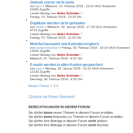
Outlook startet nicht mehr
von
gfux
»
Mittwoch, 13. Februar 2019 - 23:24 Uhr
2
Antworten
11969
Zugriffe
Letzter Beitrag
von
Heiko Schröder
Freitag, 15. Februar 2019 - 13:33 Uhr
Duplikate werden nicht gefunden
von
derde
»
Mittwoch, 30. Januar 2019 - 17:19 Uhr
1
Antworten
9776
Zugriffe
Letzter Beitrag
von
Heiko Schröder
Freitag, 01. Februar 2019 - 11:20 Uhr
Mehrfachauswahl und Kalendervergleich
von
pampersbomber
»
Freitag, 02. Februar 2018 - 19:10 Uhr
3
Antworten
13054
Zugriffe
Letzter Beitrag
von
Heiko Schröder
Mittwoch, 07. Februar 2018 - 9:02 Uhr
E-mails werden in allen Konten gespeichert
von
jupp
»
Montag, 29. Januar 2018 - 15:22 Uhr
3
Antworten
12134
Zugriffe
Letzter Beitrag
von
Heiko Schröder
Dienstag, 06. Februar 2018 - 9:30 Uhr
Neues Thema
Zurück zur Foren-Übersicht
BERECHTIGUNGEN IN DIESEM FORUM
Sie dürfen
keine
neuen Themen in diesem Forum erstellen.
Sie dürfen
keine
Antworten zu Themen in diesem Forum erstellen.
Sie dürfen Ihre Beiträge in diesem Forum
nicht
ändern.
Sie dürfen Ihre Beiträge in diesem Forum
nicht
löschen.