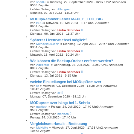
von
sperl42
»
Dienstag, 22. September 2020 - 16:07 Uhr
2
Antworten
9508
Zugriffe
Letzter Beitrag
von
Allangua
Sonntag, 02. Juli 2023 - 14:15 Uhr
MODupRemover Fehler MAPI_E_TOO_BIG
von
BSC
»
Mittwoch, 10. Mai 2023 - 8:17 Uhr
2
Antworten
8651
Zugriffe
Letzter Beitrag
von
Heiko Schröder
Dienstag, 06. Juni 2023 - 11:37 Uhr
Späterer Lizenzwechsel möglich?
von
MichaelausBerlin
»
Dienstag, 12. April 2022 - 20:57 Uhr
1
Antworten
9354
Zugriffe
Letzter Beitrag
von
Heiko Schröder
Mittwoch, 13. April 2022 - 10:24 Uhr
Wie können die Backup-Ordner entfernt werden?
von
Adebrasel
»
Donnerstag, 08. Juli 2021 - 21:50 Uhr
1
Antworten
8807
Zugriffe
Letzter Beitrag
von
Heiko Schröder
Dienstag, 13. Juli 2021 - 9:15 Uhr
welche Einstellungen bei MODupRemover
von
sit
»
Mittwoch, 02. Dezember 2020 - 14:28 Uhr
3
Antworten
10842
Zugriffe
Letzter Beitrag
von
sit
Montag, 07. Dezember 2020 - 18:12 Uhr
MODupremover hängt bei 1. Schritt
von
marfisch
»
Freitag, 24. Juli 2020 - 17:40 Uhr
0
Antworten
9507
Zugriffe
Letzter Beitrag
von
marfisch
Freitag, 24. Juli 2020 - 17:40 Uhr
Vergleichsmerkmale - Bedeutung
von
MoHeiko
»
Mittwoch, 17. Juni 2020 - 17:53 Uhr
2
Antworten
10663
Zugriffe