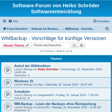
Software-Forum von Heiko Schröder
Softwareentwicklung
FAQ
Anmelden
S
Foren-Übersicht
Software für Windows Mail / Live Mail
WMBackup - Vorschläge für künftige Versionen
u
WMBackup - Vorschläge für künftige Versionen
c
Suche
Erweiterte Suche
Neues Thema
h
16 Themen • Seite
1
von
1
e
Themen
Aufruf der Hilfefunktion
Letzter Beitrag von
Heiko Schröder
«
Donnerstag, 22. September 2016 -
14:09 Uhr
Antworten:
1
Windows 10
Letzter Beitrag von
HaL
«
Dienstag, 19. Januar 2016 - 19:17 Uhr
Scheduler
Letzter Beitrag von
onegasee59
«
Freitag, 10. Januar 2014 - 7:29 Uhr
Antworten:
4
WM-Backup - Lesen der Backups ohne Rückspielung
Letzter Beitrag von
bruce741
«
Montag, 16. Dezember 2013 - 11:55 Uhr
Antworten:
3