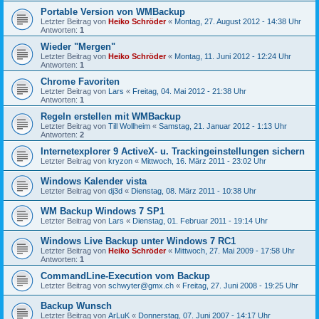
Portable Version von WMBackup
Letzter Beitrag von
Heiko Schröder
«
Montag, 27. August 2012 - 14:38 Uhr
Antworten:
1
Wieder "Mergen"
Letzter Beitrag von
Heiko Schröder
«
Montag, 11. Juni 2012 - 12:24 Uhr
Antworten:
1
Chrome Favoriten
Letzter Beitrag von
Lars
«
Freitag, 04. Mai 2012 - 21:38 Uhr
Antworten:
1
Regeln erstellen mit WMBackup
Letzter Beitrag von
Till Wollheim
«
Samstag, 21. Januar 2012 - 1:13 Uhr
Antworten:
2
Internetexplorer 9 ActiveX- u. Trackingeinstellungen sichern
Letzter Beitrag von
kryzon
«
Mittwoch, 16. März 2011 - 23:02 Uhr
Windows Kalender vista
Letzter Beitrag von
dj3d
«
Dienstag, 08. März 2011 - 10:38 Uhr
WM Backup Windows 7 SP1
Letzter Beitrag von
Lars
«
Dienstag, 01. Februar 2011 - 19:14 Uhr
Windows Live Backup unter Windows 7 RC1
Letzter Beitrag von
Heiko Schröder
«
Mittwoch, 27. Mai 2009 - 17:58 Uhr
Antworten:
1
CommandLine-Execution vom Backup
Letzter Beitrag von
schwyter@gmx.ch
«
Freitag, 27. Juni 2008 - 19:25 Uhr
Backup Wunsch
Letzter Beitrag von
ArLuK
«
Donnerstag, 07. Juni 2007 - 14:17 Uhr