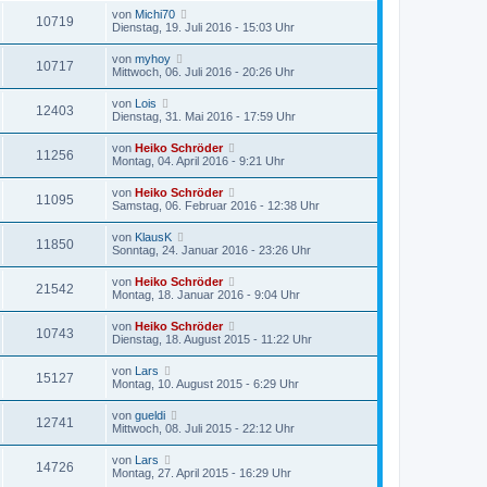
von
Michi70
10719
Dienstag, 19. Juli 2016 - 15:03 Uhr
von
myhoy
10717
Mittwoch, 06. Juli 2016 - 20:26 Uhr
von
Lois
12403
Dienstag, 31. Mai 2016 - 17:59 Uhr
von
Heiko Schröder
11256
Montag, 04. April 2016 - 9:21 Uhr
von
Heiko Schröder
11095
Samstag, 06. Februar 2016 - 12:38 Uhr
von
KlausK
11850
Sonntag, 24. Januar 2016 - 23:26 Uhr
von
Heiko Schröder
21542
Montag, 18. Januar 2016 - 9:04 Uhr
von
Heiko Schröder
10743
Dienstag, 18. August 2015 - 11:22 Uhr
von
Lars
15127
Montag, 10. August 2015 - 6:29 Uhr
von
gueldi
12741
Mittwoch, 08. Juli 2015 - 22:12 Uhr
von
Lars
14726
Montag, 27. April 2015 - 16:29 Uhr