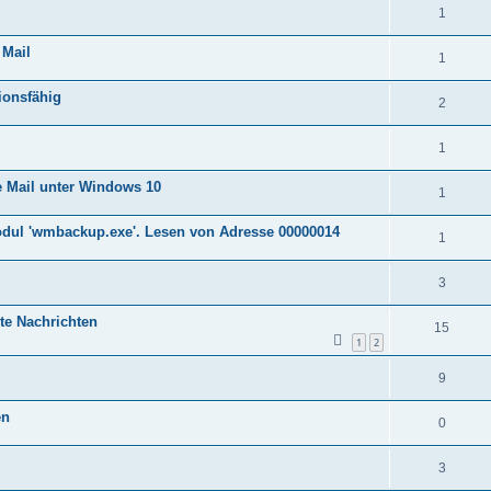
1
Mail
1
ionsfähig
2
1
Mail unter Windows 10
1
odul 'wmbackup.exe'. Lesen von Adresse 00000014
1
3
te Nachrichten
15
1
2
9
en
0
3