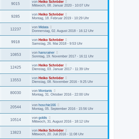
von
Heiko Schröder
9015
Mittwoch, 08. Januar 2020 - 10:07 Uhr
von
Heiko Schröder
9285
Montag, 18. Februar 2019 - 10:29 Uhr
von
Midata
12237
Donnerstag, 02. August 2018 - 16:12 Uhr
von
Heiko Schröder
9918
Samstag, 26. Mai 2018 - 9:53 Uhr
von
hansrainer
10853
Sonntag, 19. November 2017 - 16:11 Uhr
von
Heiko Schröder
12425
Dienstag, 03. Januar 2017 - 11:39 Uhr
von
Heiko Schröder
13553
Dienstag, 08. November 2016 - 9:25 Uhr
von
Montanis
80030
Montag, 31. Oktober 2016 - 22:00 Uhr
von
hoschie166
20544
Montag, 05. September 2016 - 15:56 Uhr
von
goldis
10514
Mittwoch, 31. August 2016 - 18:12 Uhr
von
Heiko Schröder
13823
Mittwoch, 20. Juli 2016 - 11:08 Uhr