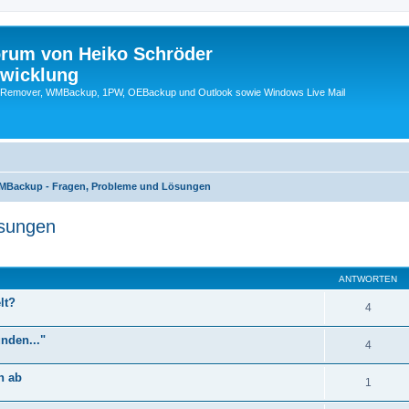
orum von Heiko Schröder
twicklung
emover, WMBackup, 1PW, OEBackup und Outlook sowie Windows Live Mail
MBackup - Fragen, Probleme und Lösungen
sungen
eiterte Suche
ANTWORTEN
lt?
4
nden..."
4
n ab
1