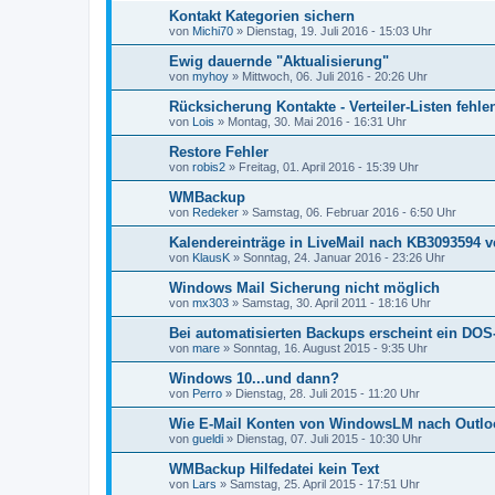
Kontakt Kategorien sichern
von
Michi70
»
Dienstag, 19. Juli 2016 - 15:03 Uhr
Ewig dauernde "Aktualisierung"
von
myhoy
»
Mittwoch, 06. Juli 2016 - 20:26 Uhr
Rücksicherung Kontakte - Verteiler-Listen fehle
von
Lois
»
Montag, 30. Mai 2016 - 16:31 Uhr
Restore Fehler
von
robis2
»
Freitag, 01. April 2016 - 15:39 Uhr
WMBackup
von
Redeker
»
Samstag, 06. Februar 2016 - 6:50 Uhr
Kalendereinträge in LiveMail nach KB3093594
von
KlausK
»
Sonntag, 24. Januar 2016 - 23:26 Uhr
Windows Mail Sicherung nicht möglich
von
mx303
»
Samstag, 30. April 2011 - 18:16 Uhr
Bei automatisierten Backups erscheint ein DOS
von
mare
»
Sonntag, 16. August 2015 - 9:35 Uhr
Windows 10...und dann?
von
Perro
»
Dienstag, 28. Juli 2015 - 11:20 Uhr
Wie E-Mail Konten von WindowsLM nach Outlo
von
gueldi
»
Dienstag, 07. Juli 2015 - 10:30 Uhr
WMBackup Hilfedatei kein Text
von
Lars
»
Samstag, 25. April 2015 - 17:51 Uhr