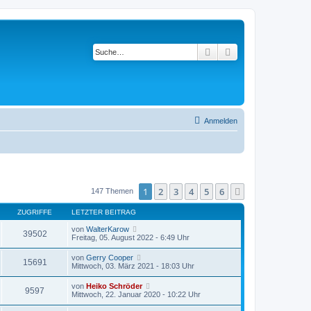
Suche
Erweiterte Suche
Anmelden
1
2
3
4
5
6
Nächste
147 Themen
ZUGRIFFE
LETZTER BEITRAG
von
WalterKarow
39502
Freitag, 05. August 2022 - 6:49 Uhr
von
Gerry Cooper
15691
Mittwoch, 03. März 2021 - 18:03 Uhr
von
Heiko Schröder
9597
Mittwoch, 22. Januar 2020 - 10:22 Uhr