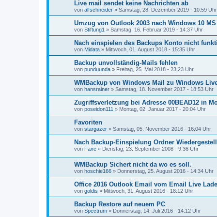
Live mail sendet keine Nachrichten ab
von
alfschneider
»
Samstag, 28. Dezember 2019 - 10:59 Uhr
Umzug von Outlook 2003 nach Windows 10 MS 
von
Stiftung1
»
Samstag, 16. Februar 2019 - 14:37 Uhr
Nach einspielen des Backups Konto nicht funkt
von
Midata
»
Mittwoch, 01. August 2018 - 15:35 Uhr
Backup unvollständig-Mails fehlen
von
punduunda
»
Freitag, 25. Mai 2018 - 23:23 Uhr
WMBackup von Windows Mail zu Windows Live 
von
hansrainer
»
Samstag, 18. November 2017 - 18:53 Uhr
Zugriffsverletzung bei Adresse 00BEAD12 in M
von
poseidon111
»
Montag, 02. Januar 2017 - 20:04 Uhr
Favoriten
von
stargazer
»
Samstag, 05. November 2016 - 16:04 Uhr
Nach Backup-Einspielung Ordner Wiedergestell
von
Faxe
»
Dienstag, 23. September 2008 - 9:36 Uhr
WMBackup Sichert nicht da wo es soll.
von
hoschie166
»
Donnerstag, 25. August 2016 - 14:34 Uhr
Office 2016 Outlook Email vom Email Live Lad
von
goldis
»
Mittwoch, 31. August 2016 - 18:12 Uhr
Backup Restore auf neuem PC
von
Spectrum
»
Donnerstag, 14. Juli 2016 - 14:12 Uhr