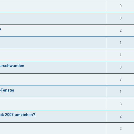
0
0
n
2
1
1
 verschwunden
0
7
-Fenster
1
3
ok 2007 umziehen?
2
2