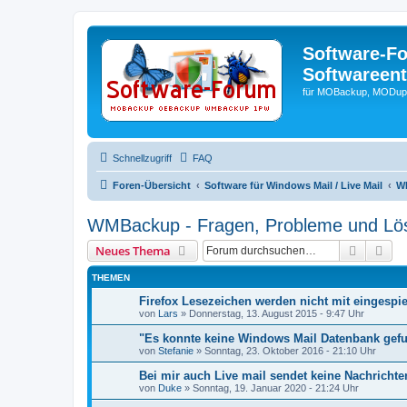
Software-F
Softwareen
für MOBackup, MODupR
Schnellzugriff
FAQ
Foren-Übersicht
Software für Windows Mail / Live Mail
W
WMBackup - Fragen, Probleme und Lö
Suche
Erw
Neues Thema
THEMEN
Firefox Lesezeichen werden nicht mit eingespie
von
Lars
»
Donnerstag, 13. August 2015 - 9:47 Uhr
"Es konnte keine Windows Mail Datenbank gefu
von
Stefanie
»
Sonntag, 23. Oktober 2016 - 21:10 Uhr
Bei mir auch Live mail sendet keine Nachrichte
von
Duke
»
Sonntag, 19. Januar 2020 - 21:24 Uhr