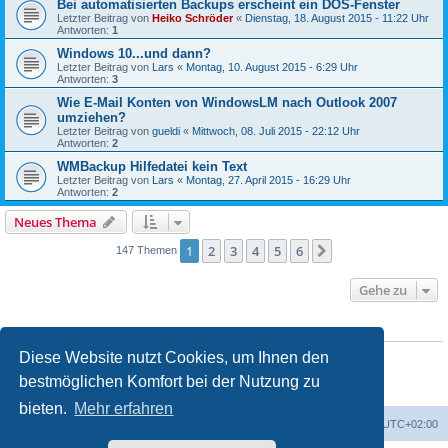
Bei automatisierten Backups erscheint ein DOS-Fenster
Letzter Beitrag von
Heiko Schröder
«
Dienstag, 18. August 2015 - 11:22 Uhr
Antworten:
1
Windows 10...und dann?
Letzter Beitrag von
Lars
«
Montag, 10. August 2015 - 6:29 Uhr
Antworten:
3
Wie E-Mail Konten von WindowsLM nach Outlook 2007
umziehen?
Letzter Beitrag von
gueldi
«
Mittwoch, 08. Juli 2015 - 22:12 Uhr
Antworten:
2
WMBackup Hilfedatei kein Text
Letzter Beitrag von
Lars
«
Montag, 27. April 2015 - 16:29 Uhr
Antworten:
2
Neues Thema
1
2
3
4
5
6
Nächste
147 Themen
Gehe zu
BERECHTIGUNGEN IN DIESEM FORUM
Sie dürfen
keine
neuen Themen in diesem Forum erstellen.
Diese Website nutzt Cookies, um Ihnen den
Sie dürfen
keine
Antworten zu Themen in diesem Forum erstellen.
bestmöglichen Komfort bei der Nutzung zu
Sie dürfen Ihre Beiträge in diesem Forum
nicht
ändern.
Sie dürfen Ihre Beiträge in diesem Forum
nicht
löschen.
bieten.
Mehr erfahren
Foren-Übersicht
Alle Cookies löschen
Alle Zeiten sind
UTC+02:00