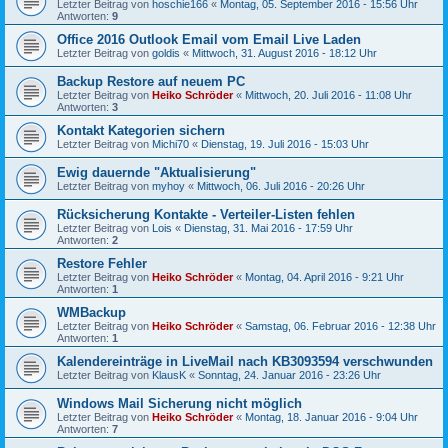
Letzter Beitrag von
hoschie166
«
Montag, 05. September 2016 - 15:56 Uhr
Antworten:
9
Office 2016 Outlook Email vom Email Live Laden
Letzter Beitrag von
goldis
«
Mittwoch, 31. August 2016 - 18:12 Uhr
Backup Restore auf neuem PC
Letzter Beitrag von
Heiko Schröder
«
Mittwoch, 20. Juli 2016 - 11:08 Uhr
Antworten:
3
Kontakt Kategorien sichern
Letzter Beitrag von
Michi70
«
Dienstag, 19. Juli 2016 - 15:03 Uhr
Ewig dauernde "Aktualisierung"
Letzter Beitrag von
myhoy
«
Mittwoch, 06. Juli 2016 - 20:26 Uhr
Rücksicherung Kontakte - Verteiler-Listen fehlen
Letzter Beitrag von
Lois
«
Dienstag, 31. Mai 2016 - 17:59 Uhr
Antworten:
2
Restore Fehler
Letzter Beitrag von
Heiko Schröder
«
Montag, 04. April 2016 - 9:21 Uhr
Antworten:
1
WMBackup
Letzter Beitrag von
Heiko Schröder
«
Samstag, 06. Februar 2016 - 12:38 Uhr
Antworten:
1
Kalendereinträge in LiveMail nach KB3093594 verschwunden
Letzter Beitrag von
KlausK
«
Sonntag, 24. Januar 2016 - 23:26 Uhr
Windows Mail Sicherung nicht möglich
Letzter Beitrag von
Heiko Schröder
«
Montag, 18. Januar 2016 - 9:04 Uhr
Antworten:
7