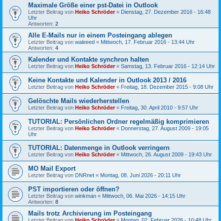
Maximale Größe einer pst-Datei in Outlook
Letzter Beitrag von
Heiko Schröder
«
Dienstag, 27. Dezember 2016 - 16:48
Uhr
Antworten:
2
Alle E-Mails nur in einem Posteingang ablegen
Letzter Beitrag von
waleeed
«
Mittwoch, 17. Februar 2016 - 13:44 Uhr
Antworten:
4
Kalender und Kontakte synchron halten
Letzter Beitrag von
Heiko Schröder
«
Samstag, 13. Februar 2016 - 12:14 Uhr
Keine Kontakte und Kalender in Outlook 2013 / 2016
Letzter Beitrag von
Heiko Schröder
«
Freitag, 18. Dezember 2015 - 9:08 Uhr
Gelöschte Mails wiederherstellen
Letzter Beitrag von
Heiko Schröder
«
Freitag, 30. April 2010 - 9:57 Uhr
TUTORIAL: Persönlichen Ordner regelmäßig komprimieren
Letzter Beitrag von
Heiko Schröder
«
Donnerstag, 27. August 2009 - 19:05
Uhr
TUTORIAL: Datenmenge in Outlook verringern
Letzter Beitrag von
Heiko Schröder
«
Mittwoch, 26. August 2009 - 19:43 Uhr
MO Mail Export
Letzter Beitrag von
DNRnet
«
Montag, 08. Juni 2026 - 20:11 Uhr
PST importieren oder öffnen?
Letzter Beitrag von
winkman
«
Mittwoch, 06. Mai 2026 - 14:15 Uhr
Antworten:
8
Mails trotz Archivierung im Posteingang
Letzter Beitrag von
Heiko Schröder
«
Montag, 02. Februar 2026 - 10:48 Uhr