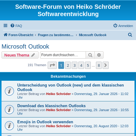
Software-Forum von Heiko Schröder
Softwareentwicklung
FAQ
Anmelden
S
Foren-Übersicht
Fragen zu bestimmter Windows Software
Microsoft Outlook
u
Microsoft Outlook
c
Suche
Erweiterte Suche
Neues Thema
h
e
Seite
1
von
8
1
2
3
4
5
8
Nächste
191 Themen
…
Bekanntmachungen
Unterscheidung von Outlook (new) und dem klassischen
Outlook
Letzter Beitrag von
Heiko Schröder
«
Donnerstag, 29. Januar 2026 - 11:02
Uhr
Download des klassischen Outlooks
Letzter Beitrag von
Heiko Schröder
«
Donnerstag, 29. Januar 2026 - 10:55
Uhr
Emojis in Outlook verwenden
Letzter Beitrag von
Heiko Schröder
«
Donnerstag, 20. August 2020 - 12:03
Uhr