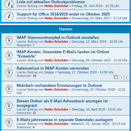
Liste mit aktuellen Outlookproblemen
Letzter Beitrag von
Heiko Schröder
«
Freitag, 28. Juni 2019 - 10:29 Uhr
Support für Office 2016/2019 endet im Oktober 2025
Letzter Beitrag von
Heiko Schröder
«
Donnerstag, 23. März 2017 - 17:14 Uhr
Themen
IMAP Stammordnerpfad in Outlook einstellen
Letzter Beitrag von
Heiko Schröder
«
Dienstag, 12. März 2024 - 10:09 Uhr
Antworten:
7
IMAP-Konten: Gesendete E-Mails landen im Ordner
"Entwürfe"
Letzter Beitrag von
Heiko Schröder
«
Dienstag, 05. Oktober 2021 - 11:42 Uhr
Datenverlust in IMAP-Konten vermeiden
Letzter Beitrag von
Skippy
«
Samstag, 17. Oktober 2020 - 14:50 Uhr
Antworten:
26
1
2
Mehrfach vorhandene Erinnerungen in Outlook
Letzter Beitrag von
Heiko Schröder
«
Donnerstag, 25. Oktober 2018 - 11:31
Uhr
Diesen Ordner als E-Mail-Adressbuch anzeigen ist
ausgegraut
Letzter Beitrag von
Heiko Schröder
«
Dienstag, 10. April 2018 - 10:41 Uhr
Antworten:
11
E-Mails jahresweise in separate Datendatei auslagern
Letzter Beitrag von
Heiko Schröder
«
Mittwoch, 31. Januar 2018 - 10:14 Uhr
Antworten:
6