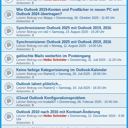
Antworten:
5
Wie Outlook 2019-Konten und Postfächer in neuen PC mit
Outlook 2024 übertragen?
Letzter Beitrag von
Skippy
«
Donnerstag, 30. Oktober 2025 - 11:49 Uhr
Antworten:
4
Synchronisieren Outlook 2025 mit Outlook 2019, 2016
Letzter Beitrag von
sit2
«
Samstag, 23. August 2025 - 15:28 Uhr
Antworten:
3
Synchronisieren Outlook 2025 mit Outlook 2019, 2016
Letzter Beitrag von
sit2
«
Montag, 11. August 2025 - 14:00 Uhr
Antworten:
1
gelöschte Mails weiterhin im Posteingang
Letzter Beitrag von
Heiko Schröder
«
Donnerstag, 31. Juli 2025 - 11:20 Uhr
Antworten:
1
Keine farbige Kategorisierung im Outlook-Kalender
Letzter Beitrag von
RainerQ
«
Samstag, 26. Juli 2025 - 18:06 Uhr
Antworten:
3
Outlook lahmt plötzlich...
Letzter Beitrag von
RainerQ
«
Samstag, 19. Juli 2025 - 16:33 Uhr
Antworten:
2
iCloud Outlook Konfigurationsproblem
Letzter Beitrag von
koala007
«
Donnerstag, 06. Februar 2025 - 15:40 Uhr
Antworten:
5
Outlook 2010 nach 2016 mit Kontoart-Änderung
Letzter Beitrag von
Heiko Schröder
«
Donnerstag, 12. Dezember 2024 - 9:36
Uhr
Antworten:
1