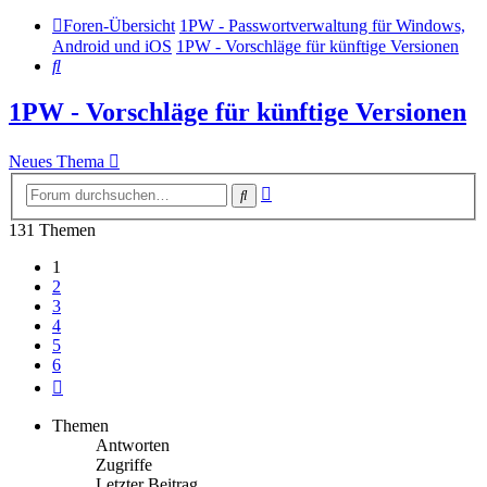
Foren-Übersicht
1PW - Passwortverwaltung für Windows,
Android und iOS
1PW - Vorschläge für künftige Versionen
Suche
1PW - Vorschläge für künftige Versionen
Neues Thema
Erweiterte
Suche
Suche
131 Themen
1
2
3
4
5
6
Nächste
Themen
Antworten
Zugriffe
Letzter Beitrag