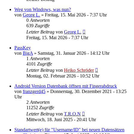
Weg von Windows, was nun?
von
Georg L.
»
Freitag, 15. Mai 2026 - 7:37 Uhr
0
Antworten
639
Zugriffe
Letzter Beitrag
von
Georg L.
Freitag, 15. Mai 2026 - 7:37 Uhr
PassKey
von
BigA
»
Samstag, 31. Januar 2026 - 14:12 Uhr
1
Antworten
4101
Zugriffe
Letzter Beitrag
von
Heiko Schröder
Montag, 02. Februar 2026 - 10:52 Uhr
Android Version Datenbank öffnen mit Fingerabdruck
von
franzgerd45
»
Donnerstag, 30. Dezember 2021 - 13:25
Uhr
2
Antworten
11252
Zugriffe
Letzter Beitrag
von
T.R.O.N
Mittwoch, 18. Juni 2025 - 20:41 Uhr
Standartwert(e) für "Username/ID" bei neuen Datensätzen