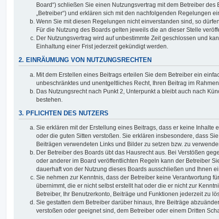
Board“) schließen Sie einen Nutzungsvertrag mit dem Betreiber des
„Betreiber“) und erklären sich mit den nachfolgenden Regelungen ei
Wenn Sie mit diesen Regelungen nicht einverstanden sind, so dürfen
Für die Nutzung des Boards gelten jeweils die an dieser Stelle veröf
Der Nutzungsvertrag wird auf unbestimmte Zeit geschlossen und ka
Einhaltung einer Frist jederzeit gekündigt werden.
2. EINRÄUMUNG VON NUTZUNGSRECHTEN
Mit dem Erstellen eines Beitrags erteilen Sie dem Betreiber ein einfa
unbeschränktes und unentgeltliches Recht, Ihren Beitrag im Rahmen
Das Nutzungsrecht nach Punkt 2, Unterpunkt a bleibt auch nach Kü
bestehen.
3. PFLICHTEN DES NUTZERS
Sie erklären mit der Erstellung eines Beitrags, dass er keine Inhalte
oder die guten Sitten verstoßen. Sie erklären insbesondere, dass Sie 
Beiträgen verwendeten Links und Bilder zu setzen bzw. zu verwende
Der Betreiber des Boards übt das Hausrecht aus. Bei Verstößen g
oder anderer im Board veröffentlichten Regeln kann der Betreiber 
dauerhaft von der Nutzung dieses Boards ausschließen und Ihnen ein
Sie nehmen zur Kenntnis, dass der Betreiber keine Verantwortung für
übernimmt, die er nicht selbst erstellt hat oder die er nicht zur Ken
Betreiber, Ihr Benutzerkonto, Beiträge und Funktionen jederzeit zu l
Sie gestatten dem Betreiber darüber hinaus, Ihre Beiträge abzuänder
verstoßen oder geeignet sind, dem Betreiber oder einem Dritten Sc