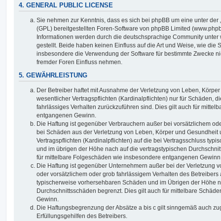
4. GENERAL PUBLIC LICENSE
Sie nehmen zur Kenntnis, dass es sich bei phpBB um eine unter der 
(GPL) bereitgestellten Foren-Software von phpBB Limited (www.php
Informationen werden durch die deutschsprachige Community unter
gestellt. Beide haben keinen Einfluss auf die Art und Weise, wie die
insbesondere die Verwendung der Software für bestimmte Zwecke nic
fremder Foren Einfluss nehmen.
5. GEWÄHRLEISTUNG
Der Betreiber haftet mit Ausnahme der Verletzung von Leben, Körpe
wesentlicher Vertragspflichten (Kardinalpflichten) nur für Schäden, di
fahrlässiges Verhalten zurückzuführen sind. Dies gilt auch für mitt
entgangenen Gewinn.
Die Haftung ist gegenüber Verbrauchern außer bei vorsätzlichem ode
bei Schäden aus der Verletzung von Leben, Körper und Gesundheit u
Vertragspflichten (Kardinalpflichten) auf die bei Vertragsschluss t
und im übrigen der Höhe nach auf die vertragstypischen Durchschnit
für mittelbare Folgeschäden wie insbesondere entgangenen Gewinn
Die Haftung ist gegenüber Unternehmern außer bei der Verletzung 
oder vorsätzlichem oder grob fahrlässigem Verhalten des Betreibers 
typischerweise vorhersehbaren Schäden und im Übrigen der Höhe na
Durchschnittsschäden begrenzt. Dies gilt auch für mittelbare Schä
Gewinn.
Die Haftungsbegrenzung der Absätze a bis c gilt sinngemäß auch zug
Erfüllungsgehilfen des Betreibers.