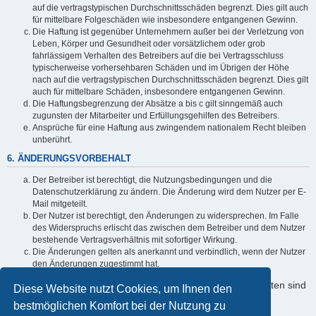
auf die vertragstypischen Durchschnittsschäden begrenzt. Dies gilt auch
für mittelbare Folgeschäden wie insbesondere entgangenen Gewinn.
Die Haftung ist gegenüber Unternehmern außer bei der Verletzung von
Leben, Körper und Gesundheit oder vorsätzlichem oder grob
fahrlässigem Verhalten des Betreibers auf die bei Vertragsschluss
typischerweise vorhersehbaren Schäden und im Übrigen der Höhe
nach auf die vertragstypischen Durchschnittsschäden begrenzt. Dies gilt
auch für mittelbare Schäden, insbesondere entgangenen Gewinn.
Die Haftungsbegrenzung der Absätze a bis c gilt sinngemäß auch
zugunsten der Mitarbeiter und Erfüllungsgehilfen des Betreibers.
Ansprüche für eine Haftung aus zwingendem nationalem Recht bleiben
unberührt.
6. ÄNDERUNGSVORBEHALT
Der Betreiber ist berechtigt, die Nutzungsbedingungen und die
Datenschutzerklärung zu ändern. Die Änderung wird dem Nutzer per E-
Mail mitgeteilt.
Der Nutzer ist berechtigt, den Änderungen zu widersprechen. Im Falle
des Widerspruchs erlischt das zwischen dem Betreiber und dem Nutzer
bestehende Vertragsverhältnis mit sofortiger Wirkung.
Die Änderungen gelten als anerkannt und verbindlich, wenn der Nutzer
den Änderungen zugestimmt hat.
Informationen über den Umgang mit Ihren persönlichen Daten sind
Diese Website nutzt Cookies, um Ihnen den
in der Datenschutzerklärung enthalten.
bestmöglichen Komfort bei der Nutzung zu