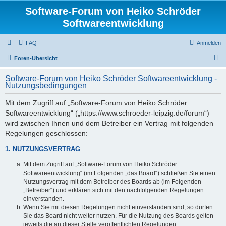
Software-Forum von Heiko Schröder
Softwareentwicklung
FAQ
Anmelden
S
Foren-Übersicht
u
Software-Forum von Heiko Schröder Softwareentwicklung -
c
Nutzungsbedingungen
h
Mit dem Zugriff auf „Software-Forum von Heiko Schröder
e
Softwareentwicklung“ („https://www.schroeder-leipzig.de/forum“)
wird zwischen Ihnen und dem Betreiber ein Vertrag mit folgenden
Regelungen geschlossen:
1. NUTZUNGSVERTRAG
Mit dem Zugriff auf „Software-Forum von Heiko Schröder
Softwareentwicklung“ (im Folgenden „das Board“) schließen Sie einen
Nutzungsvertrag mit dem Betreiber des Boards ab (im Folgenden
„Betreiber“) und erklären sich mit den nachfolgenden Regelungen
einverstanden.
Wenn Sie mit diesen Regelungen nicht einverstanden sind, so dürfen
Sie das Board nicht weiter nutzen. Für die Nutzung des Boards gelten
jeweils die an dieser Stelle veröffentlichten Regelungen.