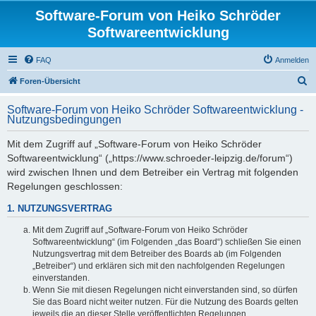
Software-Forum von Heiko Schröder
Softwareentwicklung
FAQ
Anmelden
S
Foren-Übersicht
u
Software-Forum von Heiko Schröder Softwareentwicklung -
c
Nutzungsbedingungen
h
Mit dem Zugriff auf „Software-Forum von Heiko Schröder
e
Softwareentwicklung“ („https://www.schroeder-leipzig.de/forum“)
wird zwischen Ihnen und dem Betreiber ein Vertrag mit folgenden
Regelungen geschlossen:
1. NUTZUNGSVERTRAG
Mit dem Zugriff auf „Software-Forum von Heiko Schröder
Softwareentwicklung“ (im Folgenden „das Board“) schließen Sie einen
Nutzungsvertrag mit dem Betreiber des Boards ab (im Folgenden
„Betreiber“) und erklären sich mit den nachfolgenden Regelungen
einverstanden.
Wenn Sie mit diesen Regelungen nicht einverstanden sind, so dürfen
Sie das Board nicht weiter nutzen. Für die Nutzung des Boards gelten
jeweils die an dieser Stelle veröffentlichten Regelungen.