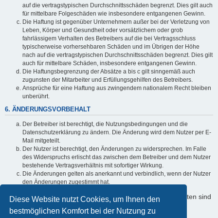
auf die vertragstypischen Durchschnittsschäden begrenzt. Dies gilt auch
für mittelbare Folgeschäden wie insbesondere entgangenen Gewinn.
Die Haftung ist gegenüber Unternehmern außer bei der Verletzung von
Leben, Körper und Gesundheit oder vorsätzlichem oder grob
fahrlässigem Verhalten des Betreibers auf die bei Vertragsschluss
typischerweise vorhersehbaren Schäden und im Übrigen der Höhe
nach auf die vertragstypischen Durchschnittsschäden begrenzt. Dies gilt
auch für mittelbare Schäden, insbesondere entgangenen Gewinn.
Die Haftungsbegrenzung der Absätze a bis c gilt sinngemäß auch
zugunsten der Mitarbeiter und Erfüllungsgehilfen des Betreibers.
Ansprüche für eine Haftung aus zwingendem nationalem Recht bleiben
unberührt.
6. ÄNDERUNGSVORBEHALT
Der Betreiber ist berechtigt, die Nutzungsbedingungen und die
Datenschutzerklärung zu ändern. Die Änderung wird dem Nutzer per E-
Mail mitgeteilt.
Der Nutzer ist berechtigt, den Änderungen zu widersprechen. Im Falle
des Widerspruchs erlischt das zwischen dem Betreiber und dem Nutzer
bestehende Vertragsverhältnis mit sofortiger Wirkung.
Die Änderungen gelten als anerkannt und verbindlich, wenn der Nutzer
den Änderungen zugestimmt hat.
Informationen über den Umgang mit Ihren persönlichen Daten sind
Diese Website nutzt Cookies, um Ihnen den
in der Datenschutzerklärung enthalten.
bestmöglichen Komfort bei der Nutzung zu