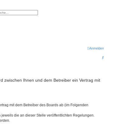
eiterte Suche
Anmelden
S
u
c
h
rd zwischen Ihnen und dem Betreiber ein Vertrag mit
e
ertrag mit dem Betreiber des Boards ab (im Folgenden
jeweils die an dieser Stelle veröffentlichten Regelungen.
erden.