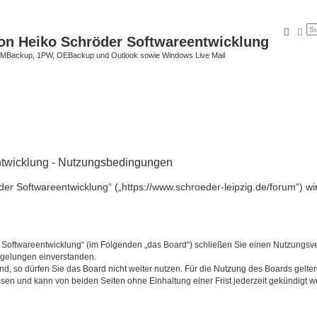
Suche
Erw
on Heiko Schröder Softwareentwicklung
Backup, 1PW, OEBackup und Outlook sowie Windows Live Mail
ntwicklung - Nutzungsbedingungen
er Softwareentwicklung“ („https://www.schroeder-leipzig.de/forum“) wi
r Softwareentwicklung“ (im Folgenden „das Board“) schließen Sie einen Nutzungsv
egelungen einverstanden.
, so dürfen Sie das Board nicht weiter nutzen. Für die Nutzung des Boards gelten 
sen und kann von beiden Seiten ohne Einhaltung einer Frist jederzeit gekündigt w