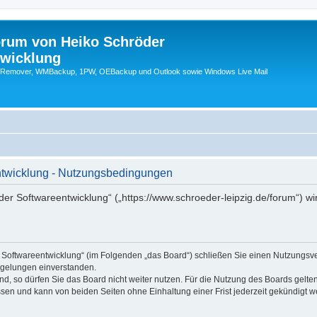
orum von Heiko Schröder
twicklung
emover, WMBackup, 1PW, OEBackup und Outlook sowie Windows Live Mail
ntwicklung - Nutzungsbedingungen
er Softwareentwicklung“ („https://www.schroeder-leipzig.de/forum“) wi
r Softwareentwicklung“ (im Folgenden „das Board“) schließen Sie einen Nutzungsv
egelungen einverstanden.
, so dürfen Sie das Board nicht weiter nutzen. Für die Nutzung des Boards gelten 
sen und kann von beiden Seiten ohne Einhaltung einer Frist jederzeit gekündigt w