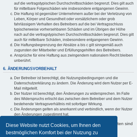
auf die vertragstypischen Durchschnittsschäden begrenzt. Dies gilt auch
für mittelbare Folgeschäden wie insbesondere entgangenen Gewinn.
Die Haftung ist gegenüber Unternehmern außer bei der Verletzung von
Leben, Körper und Gesundheit oder vorsätzlichem oder grob
fahrlässigem Verhalten des Betreibers auf die bei Vertragsschluss
typischerweise vorhersehbaren Schäden und im Übrigen der Höhe
nach auf die vertragstypischen Durchschnittsschäden begrenzt. Dies gilt
auch für mittelbare Schäden, insbesondere entgangenen Gewinn.
Die Haftungsbegrenzung der Absätze a bis c gilt sinngemäß auch
zugunsten der Mitarbeiter und Erfüllungsgehilfen des Betreibers.
Ansprüche für eine Haftung aus zwingendem nationalem Recht bleiben
unberührt.
6. ÄNDERUNGSVORBEHALT
Der Betreiber ist berechtigt, die Nutzungsbedingungen und die
Datenschutzerklärung zu ändern. Die Änderung wird dem Nutzer per E-
Mail mitgeteilt.
Der Nutzer ist berechtigt, den Änderungen zu widersprechen. Im Falle
des Widerspruchs erlischt das zwischen dem Betreiber und dem Nutzer
bestehende Vertragsverhältnis mit sofortiger Wirkung.
Die Änderungen gelten als anerkannt und verbindlich, wenn der Nutzer
den Änderungen zugestimmt hat.
Informationen über den Umgang mit Ihren persönlichen Daten sind
Diese Website nutzt Cookies, um Ihnen den
in der Datenschutzerklärung enthalten.
bestmöglichen Komfort bei der Nutzung zu