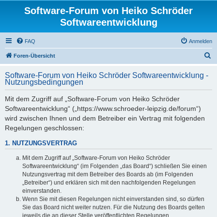
Software-Forum von Heiko Schröder
Softwareentwicklung
FAQ
Anmelden
S
Foren-Übersicht
u
Software-Forum von Heiko Schröder Softwareentwicklung -
c
Nutzungsbedingungen
h
Mit dem Zugriff auf „Software-Forum von Heiko Schröder
e
Softwareentwicklung“ („https://www.schroeder-leipzig.de/forum“)
wird zwischen Ihnen und dem Betreiber ein Vertrag mit folgenden
Regelungen geschlossen:
1. NUTZUNGSVERTRAG
Mit dem Zugriff auf „Software-Forum von Heiko Schröder
Softwareentwicklung“ (im Folgenden „das Board“) schließen Sie einen
Nutzungsvertrag mit dem Betreiber des Boards ab (im Folgenden
„Betreiber“) und erklären sich mit den nachfolgenden Regelungen
einverstanden.
Wenn Sie mit diesen Regelungen nicht einverstanden sind, so dürfen
Sie das Board nicht weiter nutzen. Für die Nutzung des Boards gelten
jeweils die an dieser Stelle veröffentlichten Regelungen.