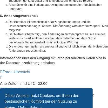
zugunsten der Mitarbeiter und Erfüllungsgehilfen des Betreibers.
Ansprüche für eine Haftung aus zwingendem nationalem Recht bleiben
unberührt.
6. Änderungsvorbehalt
Der Betreiber ist berechtigt, die Nutzungsbedingungen und die
Datenschutzerklärung zu ändern. Die Änderung wird dem Nutzer per E-Mail
mitgeteilt.
Der Nutzer ist berechtigt, den Änderungen zu widersprechen. Im Falle des
Widerspruchs erlischt das zwischen dem Betreiber und dem Nutzer
bestehende Vertragsverhältnis mit sofortiger Wirkung.
Die Änderungen gelten als anerkannt und verbindlich, wenn der Nutzer den
Änderungen zugestimmt hat.
Informationen über den Umgang mit Ihren persönlichen Daten sind in
der Datenschutzerklärung enthalten.
Foren-Übersicht
Alle Zeiten sind
UTC+02:00
Alle Cookies löschen
Powered by
phpBB
® Forum Software © phpBB Limited
Diese Website nutzt Cookies, um Ihnen den
Deutsche Übersetzung durch
phpBB.de
bestmöglichen Komfort bei der Nutzung zu
Datenschutz
|
Nutzungsbedingungen
bieten.
Mehr erfahren