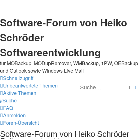
Software-Forum von Heiko
Schröder
Softwareentwicklung
für MOBackup, MODupRemover, WMBackup, 1PW, OEBackup
und Outlook sowie Windows Live Mail
Schnellzugriff
Unbeantwortete Themen
Such
E
Aktive Themen
Suche
FAQ
Anmelden
Foren-Übersicht
Software-Forum von Heiko Schröder