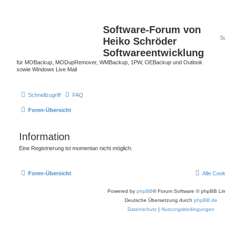
Software-Forum von
Heiko Schröder
Softwareentwicklung
für MOBackup, MODupRemover, WMBackup, 1PW, OEBackup und Outlook
sowie Windows Live Mail
Schnellzugriff
FAQ
Foren-Übersicht
Information
Eine Registrierung ist momentan nicht möglich.
Foren-Übersicht
Alle Coo
Powered by
phpBB
® Forum Software © phpBB Lim
Deutsche Übersetzung durch
phpBB.de
Datenschutz
|
Nutzungsbedingungen