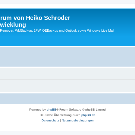
orum von Heiko Schröder
twicklung
emover, WMBackup, 1PW, OEBackup und Outlook sowie Windows Live Mail
Powered by
phpBB
® Forum Software © phpBB Limited
Deutsche Übersetzung durch
phpBB.de
Datenschutz
|
Nutzungsbedingungen