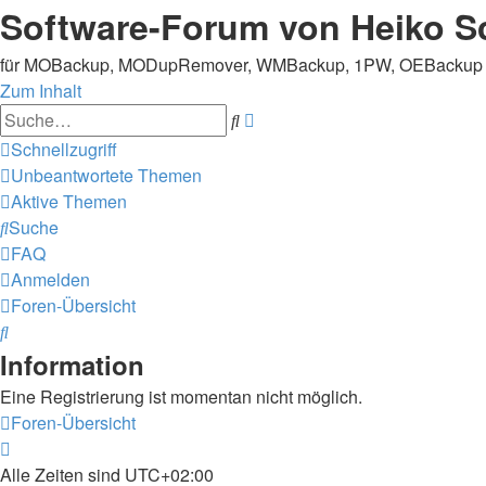
Software-Forum von Heiko S
für MOBackup, MODupRemover, WMBackup, 1PW, OEBackup un
Zum Inhalt
Erweiterte
Suche
Suche
Schnellzugriff
Unbeantwortete Themen
Aktive Themen
Suche
FAQ
Anmelden
Foren-Übersicht
Suche
Information
Eine Registrierung ist momentan nicht möglich.
Foren-Übersicht
Alle Zeiten sind
UTC+02:00