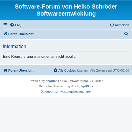
Software-Forum von Heiko Schröder
Softwareentwicklung
FAQ
Anmelden
S
Foren-Übersicht
u
Information
c
h
Eine Registrierung ist momentan nicht möglich.
e
Foren-Übersicht
Alle Cookies löschen
Alle Zeiten sind
UTC+02:00
Powered by
phpBB
® Forum Software © phpBB Limited
Deutsche Übersetzung durch
phpBB.de
Datenschutz
|
Nutzungsbedingungen