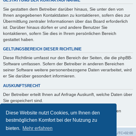
GESTATTUNG DER KONTAKTAUFNAHME
Sie gestatten dem Betreiber darüber hinaus, Sie unter den von
Ihnen angegebenen Kontaktdaten zu kontaktieren, sofern dies zur
Übermittlung zentraler Informationen über das Board erforderlich
ist. Darüber hinaus dürfen er und andere Benutzer Sie
kontaktieren, sofern Sie dies in Ihrem persönlichen Bereich
gestattet haben.
GELTUNGSBEREICH DIESER RICHTLINIE
Diese Richtlinie umfasst nur den Bereich der Seiten, die die phpBB-
Software umfassen. Sofern der Betreiber in anderen Bereichen
seiner Software weitere personenbezogene Daten verarbeitet, wird
er Sie darüber gesondert informieren.
AUSKUNFTSRECHT
Der Betreiber erteilt Ihnen auf Anfrage Auskunft, welche Daten über
Sie gespeichert sind.
Sie können jederzeit die Löschung bzw. Sperrung Ihrer Daten
Diese Website nutzt Cookies, um Ihnen den
verlangen. Kontaktieren Sie hierzu bitte den Betreiber.
bestmöglichen Komfort bei der Nutzung zu
bieten.
Mehr erfahren
Foren-Übersicht
Alle Cookies löschen
Alle Zeiten sind
UTC+02:00