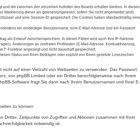
gt und die zwischen den einzelnen Aufrufen des Boards erhalten bleiben. In diesen
zur Markierung dieser als gelesen/ungelesen; sofern Sie nicht angemeldet sind)
sschlüssel und eine Session-ID gespeichert. Die Cookies haben standardmäßig eine
 mindestens ein eindeutiger Benutzername, eine E-Mail-Adresse und ein Passwort
trag als Entwurf zwischenspeichern. In diesen Fällen wird auch Ihre IP-Adresse
ragen), Änderungen an zentralen Profildaten (E-Mail-Adresse, Kontoaktivierung,
e?“-Funktion angezeigt und nicht dauerhaft gespeichert.
esen-Status von Ihren Beiträgen oder explizit von Ihnen gesetzte Lesezeichen
rt nicht auf einer Vielzahl von Webseiten zu verwenden. Das Passwort
ers, von phpBB Limited oder ein Dritter berechtigterweise nach Ihrem
 phpBB-Software fragt Sie dann nach Ihrem Benutzernamen und Ihrer E-
bieten zu können.
n Dritter, Zeitpunkte von Zugriffen und Aktionen zusammen mit Ihrer
hverfolgbarkeit notwendig ist.