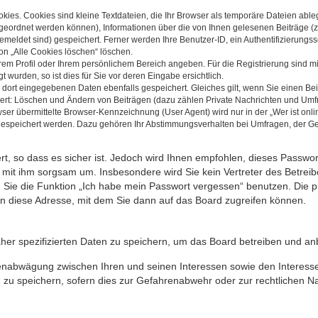
ies. Cookies sind kleine Textdateien, die Ihr Browser als temporäre Dateien able
 zugeordnet werden können), Informationen über die von Ihnen gelesenen Beiträge (
emeldet sind) gespeichert. Ferner werden Ihre Benutzer-ID, ein Authentifizierung
ion „Alle Cookies löschen“ löschen.
 Ihrem Profil oder Ihrem persönlichem Bereich angeben. Für die Registrierung sind
wurden, so ist dies für Sie vor deren Eingabe ersichtlich.
e dort eingegebenen Daten ebenfalls gespeichert. Gleiches gilt, wenn Sie einen Bei
hert: Löschen und Ändern von Beiträgen (dazu zählen Private Nachrichten und Umf
r übermittelte Browser-Kennzeichnung (User Agent) wird nur in der „Wer ist onlin
 gespeichert werden. Dazu gehören Ihr Abstimmungsverhalten bei Umfragen, der Gel
rt, so dass es sicher ist. Jedoch wird Ihnen empfohlen, dieses Passwo
e mit ihm sorgsam um. Insbesondere wird Sie kein Vertreter des Betreib
n Sie die Funktion „Ich habe mein Passwort vergessen“ benutzen. Die
n diese Adresse, mit dem Sie dann auf das Board zugreifen können.
her spezifizierten Daten zu speichern, um das Board betreiben und an
senabwägung zwischen Ihren und seinen Interessen sowie den Interesse
u speichern, sofern dies zur Gefahrenabwehr oder zur rechtlichen Nac