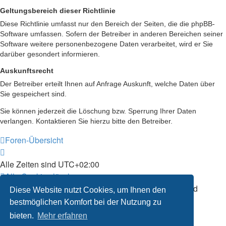
Geltungsbereich dieser Richtlinie
Diese Richtlinie umfasst nur den Bereich der Seiten, die die phpBB-
Software umfassen. Sofern der Betreiber in anderen Bereichen seiner
Software weitere personenbezogene Daten verarbeitet, wird er Sie
darüber gesondert informieren.
Auskunftsrecht
Der Betreiber erteilt Ihnen auf Anfrage Auskunft, welche Daten über
Sie gespeichert sind.
Sie können jederzeit die Löschung bzw. Sperrung Ihrer Daten
verlangen. Kontaktieren Sie hierzu bitte den Betreiber.
Foren-Übersicht
Alle Zeiten sind
UTC+02:00
Alle Cookies löschen
Powered by
phpBB
® Forum Software © phpBB Limited
Diese Website nutzt Cookies, um Ihnen den
Deutsche Übersetzung durch
phpBB.de
bestmöglichen Komfort bei der Nutzung zu
Datenschutz
|
Nutzungsbedingungen
bieten.
Mehr erfahren