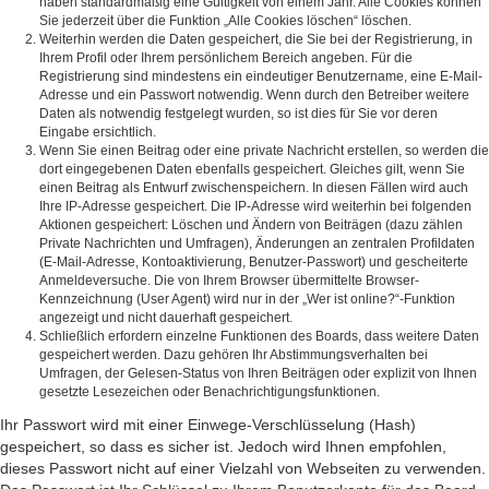
haben standardmäßig eine Gültigkeit von einem Jahr. Alle Cookies können
Sie jederzeit über die Funktion „Alle Cookies löschen“ löschen.
Weiterhin werden die Daten gespeichert, die Sie bei der Registrierung, in
Ihrem Profil oder Ihrem persönlichem Bereich angeben. Für die
Registrierung sind mindestens ein eindeutiger Benutzername, eine E-Mail-
Adresse und ein Passwort notwendig. Wenn durch den Betreiber weitere
Daten als notwendig festgelegt wurden, so ist dies für Sie vor deren
Eingabe ersichtlich.
Wenn Sie einen Beitrag oder eine private Nachricht erstellen, so werden die
dort eingegebenen Daten ebenfalls gespeichert. Gleiches gilt, wenn Sie
einen Beitrag als Entwurf zwischenspeichern. In diesen Fällen wird auch
Ihre IP-Adresse gespeichert. Die IP-Adresse wird weiterhin bei folgenden
Aktionen gespeichert: Löschen und Ändern von Beiträgen (dazu zählen
Private Nachrichten und Umfragen), Änderungen an zentralen Profildaten
(E-Mail-Adresse, Kontoaktivierung, Benutzer-Passwort) und gescheiterte
Anmeldeversuche. Die von Ihrem Browser übermittelte Browser-
Kennzeichnung (User Agent) wird nur in der „Wer ist online?“-Funktion
angezeigt und nicht dauerhaft gespeichert.
Schließlich erfordern einzelne Funktionen des Boards, dass weitere Daten
gespeichert werden. Dazu gehören Ihr Abstimmungsverhalten bei
Umfragen, der Gelesen-Status von Ihren Beiträgen oder explizit von Ihnen
gesetzte Lesezeichen oder Benachrichtigungsfunktionen.
Ihr Passwort wird mit einer Einwege-Verschlüsselung (Hash)
gespeichert, so dass es sicher ist. Jedoch wird Ihnen empfohlen,
dieses Passwort nicht auf einer Vielzahl von Webseiten zu verwenden.