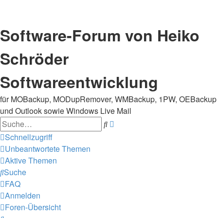
Software-Forum von Heiko
Schröder
Softwareentwicklung
für MOBackup, MODupRemover, WMBackup, 1PW, OEBackup
und Outlook sowie Windows Live Mail
Suche
Erweiterte
Suche
Schnellzugriff
Unbeantwortete Themen
Aktive Themen
Suche
FAQ
Anmelden
Foren-Übersicht