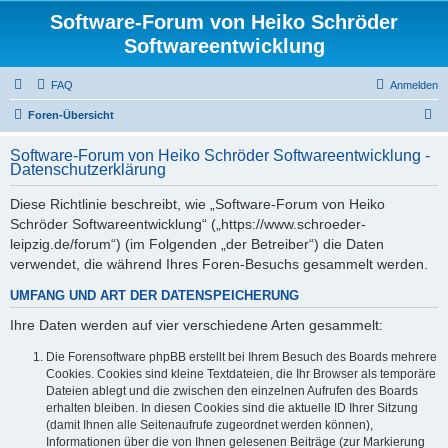
Software-Forum von Heiko Schröder
Softwareentwicklung
FAQ
Anmelden
S
Foren-Übersicht
u
Software-Forum von Heiko Schröder Softwareentwicklung -
c
Datenschutzerklärung
h
Diese Richtlinie beschreibt, wie „Software-Forum von Heiko
e
Schröder Softwareentwicklung“ („https://www.schroeder-
leipzig.de/forum“) (im Folgenden „der Betreiber“) die Daten
verwendet, die während Ihres Foren-Besuchs gesammelt werden.
UMFANG UND ART DER DATENSPEICHERUNG
Ihre Daten werden auf vier verschiedene Arten gesammelt:
Die Forensoftware phpBB erstellt bei Ihrem Besuch des Boards mehrere
Cookies. Cookies sind kleine Textdateien, die Ihr Browser als temporäre
Dateien ablegt und die zwischen den einzelnen Aufrufen des Boards
erhalten bleiben. In diesen Cookies sind die aktuelle ID Ihrer Sitzung
(damit Ihnen alle Seitenaufrufe zugeordnet werden können),
Informationen über die von Ihnen gelesenen Beiträge (zur Markierung