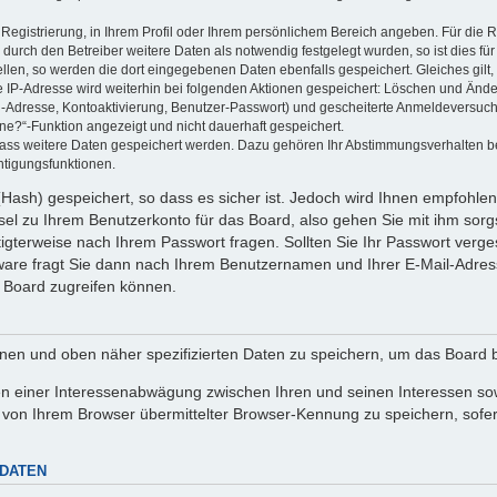
 Registrierung, in Ihrem Profil oder Ihrem persönlichem Bereich angeben. Für die
rch den Betreiber weitere Daten als notwendig festgelegt wurden, so ist dies für 
ellen, so werden die dort eingegebenen Daten ebenfalls gespeichert. Gleiches gilt
ie IP-Adresse wird weiterhin bei folgenden Aktionen gespeichert: Löschen und Änd
l-Adresse, Kontoaktivierung, Benutzer-Passwort) und gescheiterte Anmeldeversuch
ine?“-Funktion angezeigt und nicht dauerhaft gespeichert.
 dass weitere Daten gespeichert werden. Dazu gehören Ihr Abstimmungsverhalten b
htigungsfunktionen.
Hash) gespeichert, so dass es sicher ist. Jedoch wird Ihnen empfohlen,
el zu Ihrem Benutzerkonto für das Board, also gehen Sie mit ihm sorg
htigterweise nach Ihrem Passwort fragen. Sollten Sie Ihr Passwort verg
are fragt Sie dann nach Ihrem Benutzernamen und Ihrer E-Mail-Adres
 Board zugreifen können.
enen und oben näher spezifizierten Daten zu speichern, um das Board 
en einer Interessenabwägung zwischen Ihren und seinen Interessen sowi
von Ihrem Browser übermittelter Browser-Kennung zu speichern, sofer
 DATEN