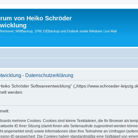
orum von Heiko Schröder
twicklung
emover, WMBackup, 1PW, OEBackup und Outlook sowie Windows Live Mail
twicklung - Datenschutzerklärung
Heiko Schröder Softwareentwicklung“ („https://www.schroeder-leipzig.d
elt werden.
melt:
Boards mehrere Cookies. Cookies sind kleine Textdateien, die Ihr Browser als tem
 aktuelle ID Ihrer Sitzung (damit Ihnen alle Seitenaufrufe zugeordnet werden könne
cht angemeldet sind) sowie Informationen über Ihre Teilnahme an Umfragen (sofern
ession-ID gespeichert. Die Cookies haben standardmäßig eine Gültigkeit von einem 