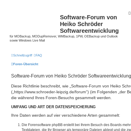
Software-Forum von
Heiko Schröder
Softwareentwicklung
für MOBackup, MODupRemover, WMBackup, 1PW, OEBackup und Outlook
sowie Windows Live Mail
Schnellzugriff
FAQ
Foren-Übersicht
Software-Forum von Heiko Schröder Softwareentwicklung
Diese Richtlinie beschreibt, wie „Software-Forum von Heiko Sch
(„https://www.schroeder-leipzig.de/forum“) (im Folgenden „der B
die während Ihres Foren-Besuchs gesammelt werden.
UMFANG UND ART DER DATENSPEICHERUNG
Ihre Daten werden auf vier verschiedene Arten gesammelt:
Die Forensoftware phpBB erstellt bei Ihrem Besuch des Boards mehr
Textdateien, die Ihr Browser als temporäre Dateien ablegt und die z