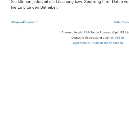
Sie können jederzeit die Löschung bzw. Sperrung Ihrer Daten ve
hierzu bitte den Betreiber.
Foren-Übersicht
Alle Coo
Powered by
phpBB
® Forum Software © phpBB Lim
Deutsche Übersetzung durch
phpBB.de
Datenschutz
|
Nutzungsbedingungen