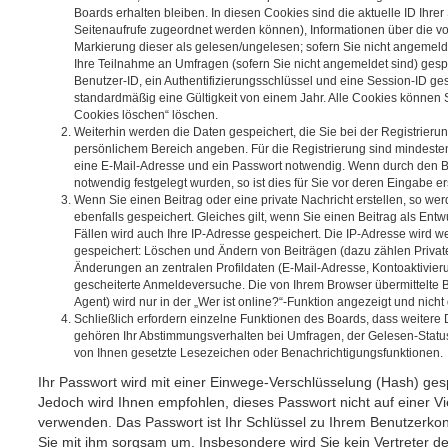
Boards erhalten bleiben. In diesen Cookies sind die aktuelle ID Ihrer
Seitenaufrufe zugeordnet werden können), Informationen über die v
Markierung dieser als gelesen/ungelesen; sofern Sie nicht angemeld
Ihre Teilnahme an Umfragen (sofern Sie nicht angemeldet sind) gesp
Benutzer-ID, ein Authentifizierungsschlüssel und eine Session-ID g
standardmäßig eine Gültigkeit von einem Jahr. Alle Cookies können Si
Cookies löschen“ löschen.
Weiterhin werden die Daten gespeichert, die Sie bei der Registrierung
persönlichem Bereich angeben. Für die Registrierung sind mindeste
eine E-Mail-Adresse und ein Passwort notwendig. Wenn durch den Be
notwendig festgelegt wurden, so ist dies für Sie vor deren Eingabe ers
Wenn Sie einen Beitrag oder eine private Nachricht erstellen, so w
ebenfalls gespeichert. Gleiches gilt, wenn Sie einen Beitrag als Ent
Fällen wird auch Ihre IP-Adresse gespeichert. Die IP-Adresse wird we
gespeichert: Löschen und Ändern von Beiträgen (dazu zählen Privat
Änderungen an zentralen Profildaten (E-Mail-Adresse, Kontoaktivier
gescheiterte Anmeldeversuche. Die von Ihrem Browser übermittelte
Agent) wird nur in der „Wer ist online?“-Funktion angezeigt und nicht
Schließlich erfordern einzelne Funktionen des Boards, dass weitere
gehören Ihr Abstimmungsverhalten bei Umfragen, der Gelesen-Status 
von Ihnen gesetzte Lesezeichen oder Benachrichtigungsfunktionen.
Ihr Passwort wird mit einer Einwege-Verschlüsselung (Hash) gespe
Jedoch wird Ihnen empfohlen, dieses Passwort nicht auf einer V
verwenden. Das Passwort ist Ihr Schlüssel zu Ihrem Benutzerkon
Sie mit ihm sorgsam um. Insbesondere wird Sie kein Vertreter d