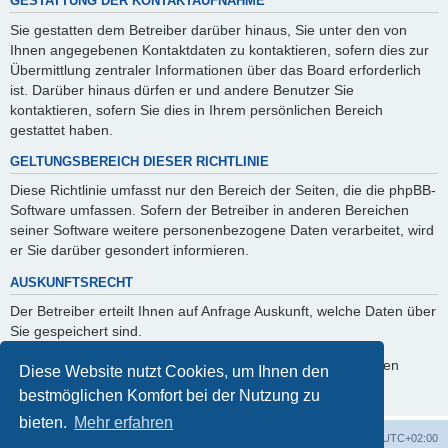
GESTATTUNG DER KONTAKTAUFNAHME
Sie gestatten dem Betreiber darüber hinaus, Sie unter den von
Ihnen angegebenen Kontaktdaten zu kontaktieren, sofern dies zur
Übermittlung zentraler Informationen über das Board erforderlich
ist. Darüber hinaus dürfen er und andere Benutzer Sie
kontaktieren, sofern Sie dies in Ihrem persönlichen Bereich
gestattet haben.
GELTUNGSBEREICH DIESER RICHTLINIE
Diese Richtlinie umfasst nur den Bereich der Seiten, die die phpBB-
Software umfassen. Sofern der Betreiber in anderen Bereichen
seiner Software weitere personenbezogene Daten verarbeitet, wird
er Sie darüber gesondert informieren.
AUSKUNFTSRECHT
Der Betreiber erteilt Ihnen auf Anfrage Auskunft, welche Daten über
Sie gespeichert sind.
Sie können jederzeit die Löschung bzw. Sperrung Ihrer Daten
Diese Website nutzt Cookies, um Ihnen den
verlangen. Kontaktieren Sie hierzu bitte den Betreiber.
bestmöglichen Komfort bei der Nutzung zu
bieten.
Mehr erfahren
Foren-Übersicht
Alle Cookies löschen
Alle Zeiten sind
UTC+02:00