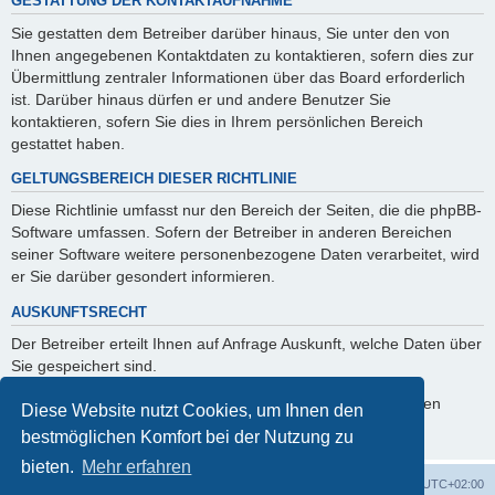
GESTATTUNG DER KONTAKTAUFNAHME
Sie gestatten dem Betreiber darüber hinaus, Sie unter den von
Ihnen angegebenen Kontaktdaten zu kontaktieren, sofern dies zur
Übermittlung zentraler Informationen über das Board erforderlich
ist. Darüber hinaus dürfen er und andere Benutzer Sie
kontaktieren, sofern Sie dies in Ihrem persönlichen Bereich
gestattet haben.
GELTUNGSBEREICH DIESER RICHTLINIE
Diese Richtlinie umfasst nur den Bereich der Seiten, die die phpBB-
Software umfassen. Sofern der Betreiber in anderen Bereichen
seiner Software weitere personenbezogene Daten verarbeitet, wird
er Sie darüber gesondert informieren.
AUSKUNFTSRECHT
Der Betreiber erteilt Ihnen auf Anfrage Auskunft, welche Daten über
Sie gespeichert sind.
Sie können jederzeit die Löschung bzw. Sperrung Ihrer Daten
Diese Website nutzt Cookies, um Ihnen den
verlangen. Kontaktieren Sie hierzu bitte den Betreiber.
bestmöglichen Komfort bei der Nutzung zu
bieten.
Mehr erfahren
Foren-Übersicht
Alle Cookies löschen
Alle Zeiten sind
UTC+02:00