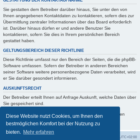
GESTATTUNG DER KONTAKTAUFNAHME
Sie gestatten dem Betreiber darüber hinaus, Sie unter den von
Ihnen angegebenen Kontaktdaten zu kontaktieren, sofern dies zur
Übermittlung zentraler Informationen über das Board erforderlich
ist. Darüber hinaus dürfen er und andere Benutzer Sie
kontaktieren, sofern Sie dies in Ihrem persönlichen Bereich
gestattet haben.
GELTUNGSBEREICH DIESER RICHTLINIE
Diese Richtlinie umfasst nur den Bereich der Seiten, die die phpBB-
Software umfassen. Sofern der Betreiber in anderen Bereichen
seiner Software weitere personenbezogene Daten verarbeitet, wird
er Sie darüber gesondert informieren.
AUSKUNFTSRECHT
Der Betreiber erteilt Ihnen auf Anfrage Auskunft, welche Daten über
Sie gespeichert sind.
Sie können jederzeit die Löschung bzw. Sperrung Ihrer Daten
Diese Website nutzt Cookies, um Ihnen den
verlangen. Kontaktieren Sie hierzu bitte den Betreiber.
bestmöglichen Komfort bei der Nutzung zu
bieten.
Mehr erfahren
Foren-Übersicht
Alle Cookies löschen
Alle Zeiten sind
UTC+02:00