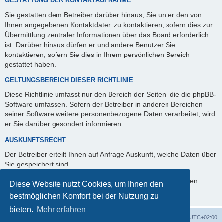
GESTATTUNG DER KONTAKTAUFNAHME
Sie gestatten dem Betreiber darüber hinaus, Sie unter den von
Ihnen angegebenen Kontaktdaten zu kontaktieren, sofern dies zur
Übermittlung zentraler Informationen über das Board erforderlich
ist. Darüber hinaus dürfen er und andere Benutzer Sie
kontaktieren, sofern Sie dies in Ihrem persönlichen Bereich
gestattet haben.
GELTUNGSBEREICH DIESER RICHTLINIE
Diese Richtlinie umfasst nur den Bereich der Seiten, die die phpBB-
Software umfassen. Sofern der Betreiber in anderen Bereichen
seiner Software weitere personenbezogene Daten verarbeitet, wird
er Sie darüber gesondert informieren.
AUSKUNFTSRECHT
Der Betreiber erteilt Ihnen auf Anfrage Auskunft, welche Daten über
Sie gespeichert sind.
Sie können jederzeit die Löschung bzw. Sperrung Ihrer Daten
Diese Website nutzt Cookies, um Ihnen den
verlangen. Kontaktieren Sie hierzu bitte den Betreiber.
bestmöglichen Komfort bei der Nutzung zu
bieten.
Mehr erfahren
Foren-Übersicht
Alle Cookies löschen
Alle Zeiten sind
UTC+02:00