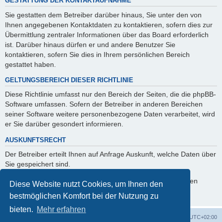
GESTATTUNG DER KONTAKTAUFNAHME
Sie gestatten dem Betreiber darüber hinaus, Sie unter den von
Ihnen angegebenen Kontaktdaten zu kontaktieren, sofern dies zur
Übermittlung zentraler Informationen über das Board erforderlich
ist. Darüber hinaus dürfen er und andere Benutzer Sie
kontaktieren, sofern Sie dies in Ihrem persönlichen Bereich
gestattet haben.
GELTUNGSBEREICH DIESER RICHTLINIE
Diese Richtlinie umfasst nur den Bereich der Seiten, die die phpBB-
Software umfassen. Sofern der Betreiber in anderen Bereichen
seiner Software weitere personenbezogene Daten verarbeitet, wird
er Sie darüber gesondert informieren.
AUSKUNFTSRECHT
Der Betreiber erteilt Ihnen auf Anfrage Auskunft, welche Daten über
Sie gespeichert sind.
Sie können jederzeit die Löschung bzw. Sperrung Ihrer Daten
Diese Website nutzt Cookies, um Ihnen den
verlangen. Kontaktieren Sie hierzu bitte den Betreiber.
bestmöglichen Komfort bei der Nutzung zu
bieten.
Mehr erfahren
Foren-Übersicht
Alle Cookies löschen
Alle Zeiten sind
UTC+02:00