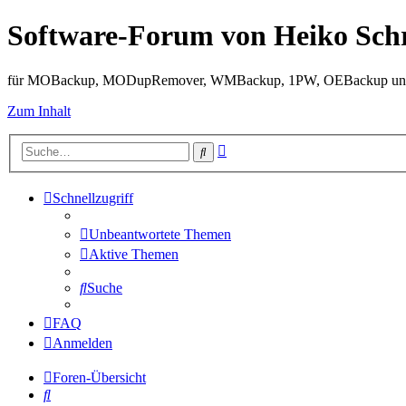
Software-Forum von Heiko Sch
für MOBackup, MODupRemover, WMBackup, 1PW, OEBackup und 
Zum Inhalt
Erweiterte
Suche
Suche
Schnellzugriff
Unbeantwortete Themen
Aktive Themen
Suche
FAQ
Anmelden
Foren-Übersicht
Suche