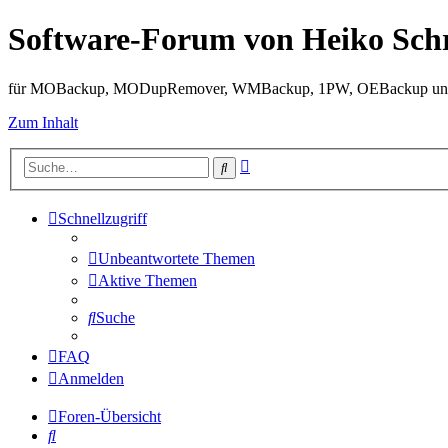
Software-Forum von Heiko Sch
für MOBackup, MODupRemover, WMBackup, 1PW, OEBackup und 
Zum Inhalt
Erweiterte
Suche
Suche
Schnellzugriff
Unbeantwortete Themen
Aktive Themen
Suche
FAQ
Anmelden
Foren-Übersicht
Suche