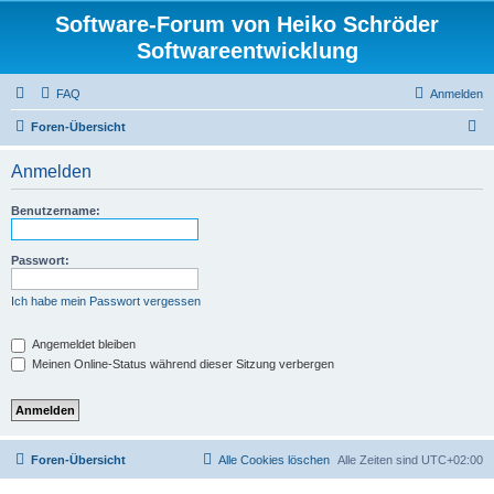
Software-Forum von Heiko Schröder
Softwareentwicklung
FAQ
Anmelden
S
Foren-Übersicht
u
Anmelden
c
h
Benutzername:
e
Passwort:
Ich habe mein Passwort vergessen
Angemeldet bleiben
Meinen Online-Status während dieser Sitzung verbergen
Foren-Übersicht
Alle Cookies löschen
Alle Zeiten sind
UTC+02:00