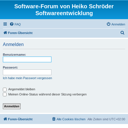
Software-Forum von Heiko Schröder
Softwareentwicklung
FAQ
Anmelden
S
Foren-Übersicht
u
Anmelden
c
h
Benutzername:
e
Passwort:
Ich habe mein Passwort vergessen
Angemeldet bleiben
Meinen Online-Status während dieser Sitzung verbergen
Foren-Übersicht
Alle Cookies löschen
Alle Zeiten sind
UTC+02:00