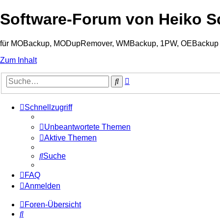
Software-Forum von Heiko S
für MOBackup, MODupRemover, WMBackup, 1PW, OEBackup un
Zum Inhalt
Erweiterte
Suche
Suche
Schnellzugriff
Unbeantwortete Themen
Aktive Themen
Suche
FAQ
Anmelden
Foren-Übersicht
Suche