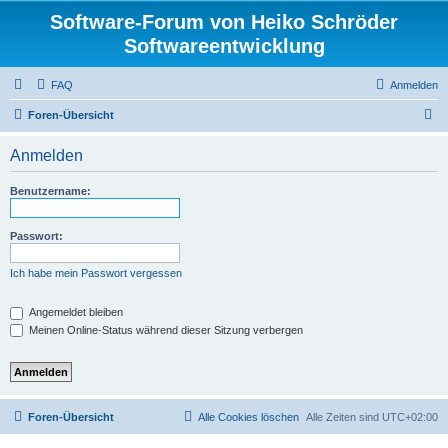
Software-Forum von Heiko Schröder
Softwareentwicklung
FAQ
Anmelden
S
Foren-Übersicht
u
Anmelden
c
h
Benutzername:
e
Passwort:
Ich habe mein Passwort vergessen
Angemeldet bleiben
Meinen Online-Status während dieser Sitzung verbergen
Foren-Übersicht
Alle Cookies löschen
Alle Zeiten sind
UTC+02:00