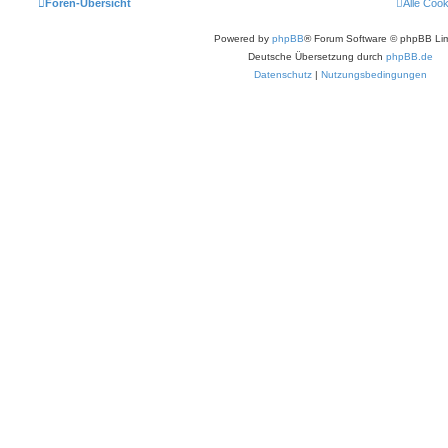
Foren-Übersicht
Alle Coo
Powered by
phpBB
® Forum Software © phpBB Lim
Deutsche Übersetzung durch
phpBB.de
Datenschutz
|
Nutzungsbedingungen