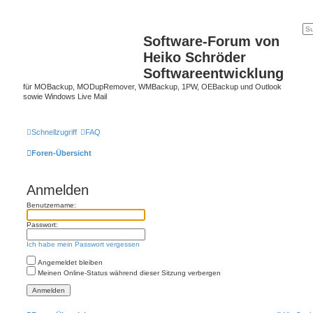
Software-Forum von
Heiko Schröder
Softwareentwicklung
für MOBackup, MODupRemover, WMBackup, 1PW, OEBackup und Outlook
sowie Windows Live Mail
Schnellzugriff
FAQ
Foren-Übersicht
Anmelden
Benutzername:
Passwort:
Ich habe mein Passwort vergessen
Angemeldet bleiben
Meinen Online-Status während dieser Sitzung verbergen