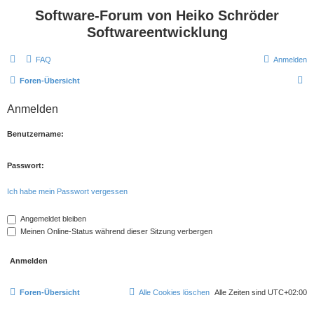
Software-Forum von Heiko Schröder
Softwareentwicklung
FAQ
Anmelden
S
Foren-Übersicht
u
Anmelden
c
h
Benutzername:
e
Passwort:
Ich habe mein Passwort vergessen
Angemeldet bleiben
Meinen Online-Status während dieser Sitzung verbergen
Foren-Übersicht
Alle Cookies löschen
Alle Zeiten sind
UTC+02:00