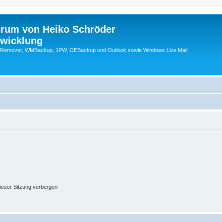
orum von Heiko Schröder
twicklung
emover, WMBackup, 1PW, OEBackup und Outlook sowie Windows Live Mail
ieser Sitzung verbergen